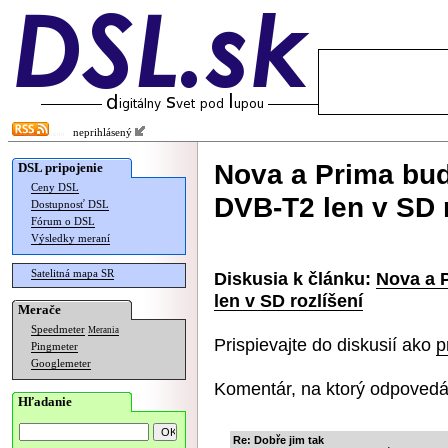
neprihlásený
Nova a Prima bu
DSL pripojenie
Ceny DSL
DVB-T2 len v SD r
Dostupnosť DSL
Fórum o DSL
Výsledky meraní
Satelitná mapa SR
Diskusia k článku:
Nova a 
len v SD rozlíšení
Merače
Speedmeter
Merania
Prispievajte do diskusií ako
p
Pingmeter
Googlemeter
Komentár, na ktorý odpovedá
Hľadanie
Re: Dobře jim tak