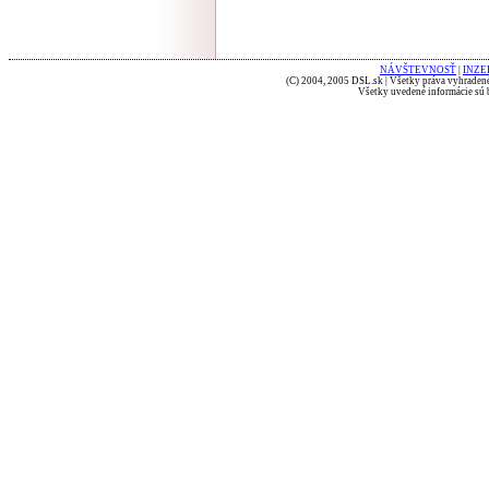
NÁVŠTEVNOSŤ
|
INZE
(C) 2004, 2005 DSL.sk | Všetky práva vyhradené
Všetky uvedené informácie sú b