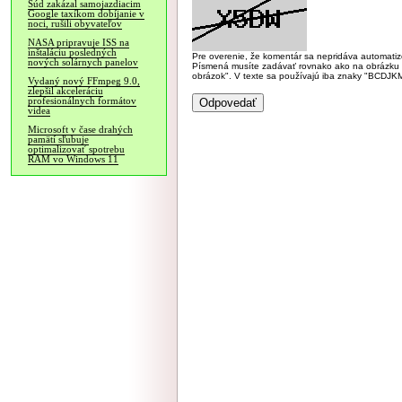
Súd zakázal samojazdiacim
Google taxíkom dobíjanie v
noci, rušili obyvateľov
NASA pripravuje ISS na
inštaláciu posledných
Pre overenie, že komentár sa nepridáva automatizov
nových solárnych panelov
Písmená musíte zadávať rovnako ako na obrázku veľk
obrázok". V texte sa používajú iba znaky "BC
Vydaný nový FFmpeg 9.0,
zlepšil akceleráciu
profesionálnych formátov
videa
Microsoft v čase drahých
pamätí sľubuje
optimalizovať spotrebu
RAM vo Windows 11