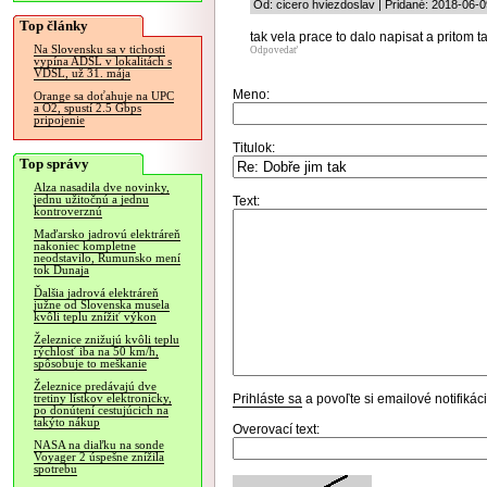
Od: cicero hviezdoslav | Pridané: 2018-06-0
Top články
tak vela prace to dalo napisat a pritom t
Na Slovensku sa v tichosti
Odpovedať
vypína ADSL v lokalitách s
VDSL, už 31. mája
Meno:
Orange sa doťahuje na UPC
a O2, spustí 2.5 Gbps
pripojenie
Titulok:
Top správy
Alza nasadila dve novinky,
jednu užitočnú a jednu
Text:
kontroverznú
Maďarsko jadrovú elektráreň
nakoniec kompletne
neodstavilo, Rumunsko mení
tok Dunaja
Ďalšia jadrová elektráreň
južne od Slovenska musela
kvôli teplu znížiť výkon
Železnice znižujú kvôli teplu
rýchlosť iba na 50 km/h,
spôsobuje to meškanie
Železnice predávajú dve
Prihláste sa
a povoľte si emailové notifiká
tretiny lístkov elektronicky,
po donútení cestujúcich na
takýto nákup
Overovací text:
NASA na diaľku na sonde
Voyager 2 úspešne znížila
spotrebu