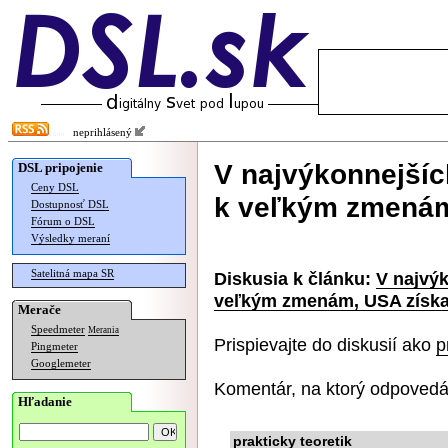
neprihlásený
V najvýkonnejšíc
DSL pripojenie
Ceny DSL
k veľkým zmenám,
Dostupnosť DSL
Fórum o DSL
Výsledky meraní
Satelitná mapa SR
Diskusia k článku:
V najvýk
veľkým zmenám, USA získal
Merače
Speedmeter
Merania
Prispievajte do diskusií ako
p
Pingmeter
Googlemeter
Komentár, na ktorý odpovedá
Hľadanie
prakticky teoretik