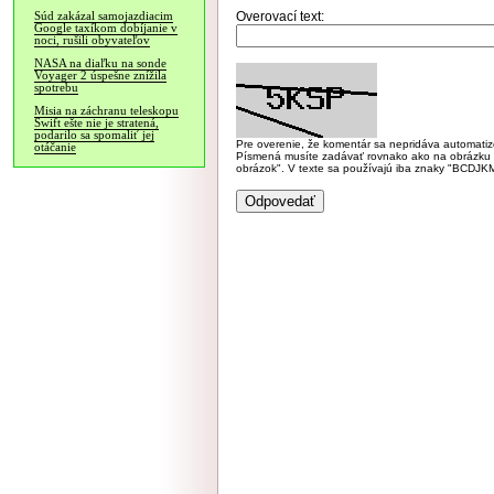
Overovací text:
Súd zakázal samojazdiacim
Google taxíkom dobíjanie v
noci, rušili obyvateľov
NASA na diaľku na sonde
Voyager 2 úspešne znížila
spotrebu
Misia na záchranu teleskopu
Swift ešte nie je stratená,
podarilo sa spomaliť jej
Pre overenie, že komentár sa nepridáva automatizov
otáčanie
Písmená musíte zadávať rovnako ako na obrázku veľk
obrázok". V texte sa používajú iba znaky "BC