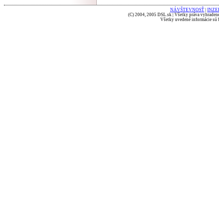
NÁVŠTEVNOSŤ
|
INZE
(C) 2004, 2005 DSL.sk | Všetky práva vyhradené
Všetky uvedené informácie sú b