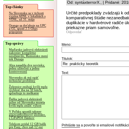
Od: syntaxterrorX., | Pridané: 20
Top články
Určité predpoklady zvádzajú k o
Na Slovensku sa v tichosti
vypína ADSL v lokalitách s
komparatívnej štúdie nezanedba
VDSL, už 31. mája
duplikácie v hardvérové radiče 
Orange sa doťahuje na UPC
priekazne priam samovoľne.
a O2, spustí 2.5 Gbps
Odpovedať
pripojenie
Top správy
Meno:
Maďarsko jadrovú elektráreň
nakoniec kompletne
neodstavilo, Rumunsko mení
Titulok:
tok Dunaja
Alza nasadila dve novinky,
jednu užitočnú a jednu
kontroverznú
Text:
Slovensko.sk má opäť
technické problémy
Železnice znižujú kvôli teplu
rýchlosť iba na 50 km/h,
spôsobuje to meškanie
Ďalšia jadrová elektráreň
južne od Slovenska musela
kvôli teplu znížiť výkon
V Poľsku spustili takmer
gigawatthodinové úložisko,
z LiFePO4 článkov
Telekom pridal 12 GB balík
Prihláste sa
a povoľte si emailové notifiká
pre Easy, chce zaň 12 eur