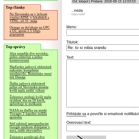
Od: lolopol | Pridané: 2018-08-15 12:03:53
Top články
...neda
Na Slovensku sa v tichosti
Odpovedať
vypína ADSL v lokalitách s
VDSL, už 31. mája
Meno:
Orange sa doťahuje na UPC
a O2, spustí 2.5 Gbps
pripojenie
Titulok:
Top správy
Alza nasadila dve novinky,
jednu užitočnú a jednu
Text:
kontroverznú
Maďarsko jadrovú elektráreň
nakoniec kompletne
neodstavilo, Rumunsko mení
tok Dunaja
Ďalšia jadrová elektráreň
južne od Slovenska musela
kvôli teplu znížiť výkon
Železnice znižujú kvôli teplu
rýchlosť iba na 50 km/h,
spôsobuje to meškanie
NASA na diaľku na sonde
Prihláste sa
a povoľte si emailové notifiká
Voyager 2 úspešne znížila
spotrebu
Overovací text:
Súd zakázal samojazdiacim
Google taxíkom dobíjanie v
noci, rušili obyvateľov
Železnice predávajú dve