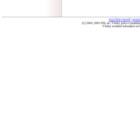
NÁVŠTEVNOSŤ
|
INZE
(C) 2004, 2005 DSL.sk | Všetky práva vyhradené
Všetky uvedené informácie sú b