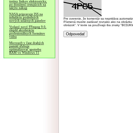
tretiny lístkov elektronicky,
po donútení cestujúcich na
takýto nákup
NASA pripravuje ISS na
inštaláciu posledných
Pre overenie, že komentár sa nepridáva automatizov
nových solárnych panelov
Písmená musíte zadávať rovnako ako na obrázku veľk
obrázok". V texte sa používajú iba znaky "BC
Vydaný nový FFmpeg 9.0,
zlepšil akceleráciu
profesionálnych formátov
videa
Microsoft v čase drahých
pamätí sľubuje
optimalizovať spotrebu
RAM vo Windows 11