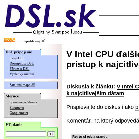
neprihlásený
V Intel CPU ďalš
DSL pripojenie
Ceny DSL
prístup k najcitl
Dostupnosť DSL
Fórum o DSL
Výsledky meraní
Satelitná mapa SR
Diskusia k článku:
V Intel 
k najcitlivejším dátam
Merače
Speedmeter
Merania
Prispievajte do diskusií ako
p
Pingmeter
Googlemeter
Komentár, na ktorý odpovedá
Hľadanie
Re: to si robia srandu