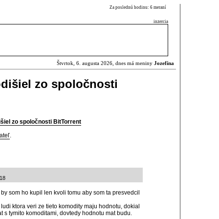
Za poslednú hodinu: 6 meraní
inzercia
Štvrtok, 6. augusta 2026, dnes má meniny
Jozefína
dišiel zo spoločnosti
šiel zo spoločnosti BitTorrent
ateľ
.
:18
 by som ho kupil len kvoli tomu aby som ta presvedcil
t ludi ktora veri ze tieto komodity maju hodnotu, dokial
vat s tymito komoditami, dovtedy hodnotu mat budu.