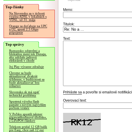
Odpovedať
Top články
Meno:
Na Slovensku sa v tichosti
vypína ADSL v lokalitách s
VDSL, už 31. mája
Titulok:
Orange sa doťahuje na UPC
a O2, spustí 2.5 Gbps
pripojenie
Text:
Top správy
Rumunsko odstrelmi a
blokádou mení tok Dunaja,
aby udržalo jadrovú
elektráreň v chode
Joj Play výrazne zdražuje
Chrome sa bude
aktualizovať dvakrát
týždenne, v budúcnosti sa
bude aktualizovať bez
reštartov
Prihláste sa
a povoľte si emailové notifiká
Slovensko.sk má opäť
technické problémy
Overovací text:
Spustená výroba flash
pamäte s novým najvyšším
počtom vrstiev
V Poľsku spustili takmer
gigawatthodinové úložisko,
z LiFePO4 článkov
Telekom pridal 12 GB balík
pre Easy, chce zaň 12 eur