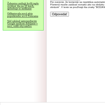
Pre overenie, že komentár sa nepridáva automatizov
Železnice znižujú kvôli teplu
Písmená musíte zadávať rovnako ako na obrázku veľk
rýchlosť iba na 50 km/h,
obrázok". V texte sa používajú iba znaky "BC
spôsobuje to meškanie
Odštartovala nová séria
populárneho sci-fi Futurama
Súd zakázal samojazdiacim
Google taxíkom dobíjanie v
noci, rušili obyvateľov
NÁVŠTEVNOSŤ
|
INZE