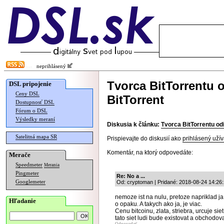
neprihlásený
Tvorca BitTorrentu o
DSL pripojenie
Ceny DSL
BitTorrent
Dostupnosť DSL
Fórum o DSL
Výsledky meraní
Diskusia k článku:
Tvorca BitTorrentu odi
Satelitná mapa SR
Prispievajte do diskusií ako
prihlásený užív
Komentár, na ktorý odpovedáte:
Merače
Speedmeter
Merania
Pingmeter
Re: No a ...
Googlemeter
Od: cryptoman | Pridané: 2018-08-24 14:26
nemoze ist na nulu, pretoze napriklad ja
Hľadanie
o opaku. A takych ako ja, je viac.
Cenu bitcoinu, zlata, striebra, urcuje sie
tato siet ludi bude existovat a obchodo