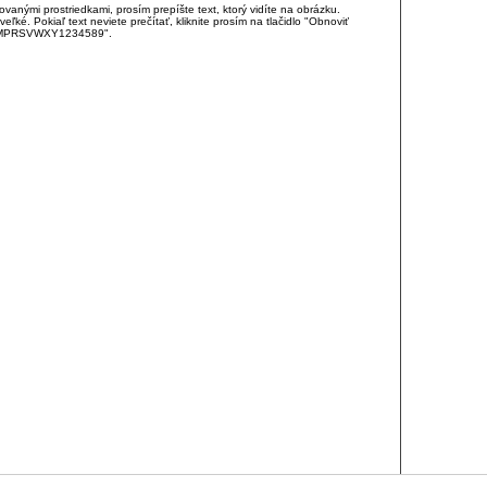
anými prostriedkami, prosím prepíšte text, ktorý vidíte na obrázku.
é. Pokiaľ text neviete prečítať, kliknite prosím na tlačidlo "Obnoviť
DJKMPRSVWXY1234589".
RCIA