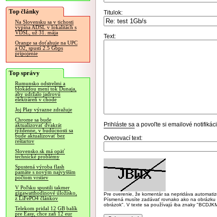
Top články
Titulok:
Na Slovensku sa v tichosti
vypína ADSL v lokalitách s
VDSL, už 31. mája
Text:
Orange sa doťahuje na UPC
a O2, spustí 2.5 Gbps
pripojenie
Top správy
Rumunsko odstrelmi a
blokádou mení tok Dunaja,
aby udržalo jadrovú
elektráreň v chode
Joj Play výrazne zdražuje
Chrome sa bude
Prihláste sa
a povoľte si emailové notifiká
aktualizovať dvakrát
týždenne, v budúcnosti sa
bude aktualizovať bez
Overovací text:
reštartov
Slovensko.sk má opäť
technické problémy
Spustená výroba flash
pamäte s novým najvyšším
počtom vrstiev
V Poľsku spustili takmer
gigawatthodinové úložisko,
Pre overenie, že komentár sa nepridáva automatizov
z LiFePO4 článkov
Písmená musíte zadávať rovnako ako na obrázku veľk
obrázok". V texte sa používajú iba znaky "BC
Telekom pridal 12 GB balík
pre Easy, chce zaň 12 eur