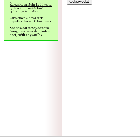
Železnice znižujú kvôli teplu
rýchlosť iba na 50 km/h,
spôsobuje to meškanie
Odštartovala nová séria
populárneho sci-fi Futurama
Súd zakázal samojazdiacim
Google taxíkom dobíjanie v
noci, rušili obyvateľov
NÁVŠTEVNOSŤ
|
INZE