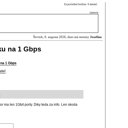
Za poslednú hodinu: 6 meraní
inzercia
Štvrtok, 6. augusta 2026, dnes má meniny
Jozefína
iku na 1 Gbps
u na 1 Gbps
ateľ
.
2
or ma len 1Gbit porty. Diky teda za info. Len skoda