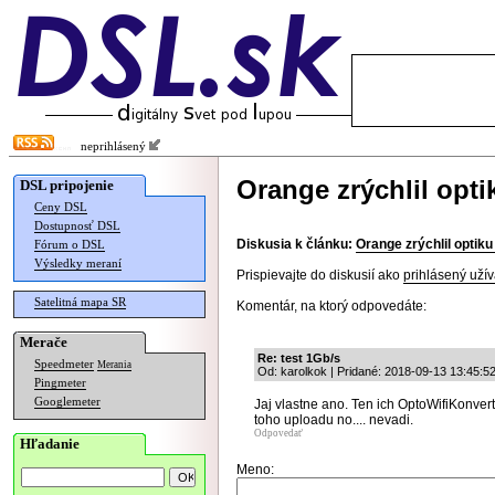
neprihlásený
Orange zrýchlil opt
DSL pripojenie
Ceny DSL
Dostupnosť DSL
Diskusia k článku:
Orange zrýchlil optik
Fórum o DSL
Výsledky meraní
Prispievajte do diskusií ako
prihlásený užív
Satelitná mapa SR
Komentár, na ktorý odpovedáte:
Merače
Re: test 1Gb/s
Speedmeter
Merania
Od: karolkok | Pridané: 2018-09-13 13:45:5
Pingmeter
Googlemeter
Jaj vlastne ano. Ten ich OptoWifiKonvert
toho uploadu no.... nevadi.
Odpovedať
Hľadanie
Meno: