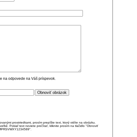
cie na odpovede na Váš príspevok.
anými prostriedkami, prosím prepíšte text, ktorý vidíte na obrázku.
é. Pokiaľ text neviete prečítať, kliknite prosím na tlačidlo "Obnoviť
DJKMPRSVWXY1234589".