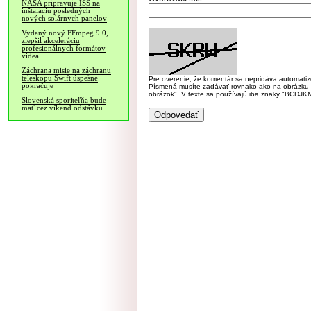
NASA pripravuje ISS na
inštaláciu posledných
nových solárnych panelov
Vydaný nový FFmpeg 9.0,
zlepšil akceleráciu
profesionálnych formátov
videa
Záchrana misie na záchranu
teleskopu Swift úspešne
Pre overenie, že komentár sa nepridáva automatizov
pokračuje
Písmená musíte zadávať rovnako ako na obrázku veľk
obrázok". V texte sa používajú iba znaky "BC
Slovenská sporiteľňa bude
mať cez víkend odstávku