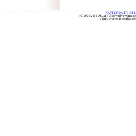
NÁVŠTEVNOSŤ
|
INZE
(C) 2004, 2005 DSL.sk | Všetky práva vyhradené
Všetky uvedené informácie sú b