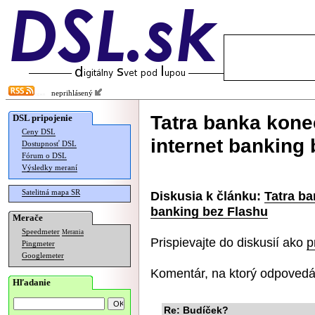
neprihlásený
Tatra banka kone
DSL pripojenie
Ceny DSL
internet banking
Dostupnosť DSL
Fórum o DSL
Výsledky meraní
Satelitná mapa SR
Diskusia k článku:
Tatra ba
banking bez Flashu
Merače
Speedmeter
Merania
Prispievajte do diskusií ako
p
Pingmeter
Googlemeter
Komentár, na ktorý odpovedá
Hľadanie
Re: Budíček?