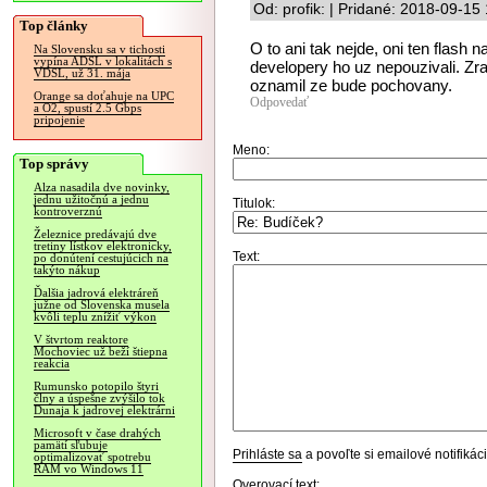
Od: profik: | Pridané: 2018-09-15
Top články
O to ani tak nejde, oni ten flash
Na Slovensku sa v tichosti
vypína ADSL v lokalitách s
developery ho uz nepouzivali. Z
VDSL, už 31. mája
oznamil ze bude pochovany.
Orange sa doťahuje na UPC
Odpovedať
a O2, spustí 2.5 Gbps
pripojenie
Meno:
Top správy
Alza nasadila dve novinky,
jednu užitočnú a jednu
Titulok:
kontroverznú
Železnice predávajú dve
tretiny lístkov elektronicky,
Text:
po donútení cestujúcich na
takýto nákup
Ďalšia jadrová elektráreň
južne od Slovenska musela
kvôli teplu znížiť výkon
V štvrtom reaktore
Mochoviec už beží štiepna
reakcia
Rumunsko potopilo štyri
člny a úspešne zvýšilo tok
Dunaja k jadrovej elektrárni
Microsoft v čase drahých
pamätí sľubuje
Prihláste sa
a povoľte si emailové notifiká
optimalizovať spotrebu
RAM vo Windows 11
Overovací text: