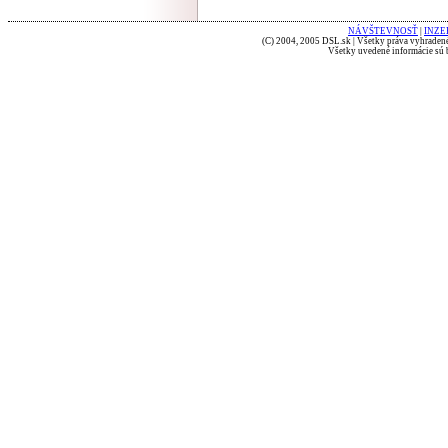
NÁVŠTEVNOSŤ
|
INZE
(C) 2004, 2005 DSL.sk | Všetky práva vyhradené
Všetky uvedené informácie sú b