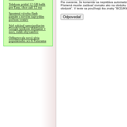
Pre overenie, že komentár sa nepridáva automatizov
Telekom pridal 12 GB balík
Písmená musíte zadávať rovnako ako na obrázku veľk
pre Easy, chce zaň 12 eur
obrázok". V texte sa používajú iba znaky "BC
Spustená výroba flash
pamäte s novým najvyšším
počtom vrstiev
Súd zakázal samojazdiacim
Google taxíkom dobíjanie v
noci, rušili obyvateľov
Odštartovala nová séria
populárneho sci-fi Futurama