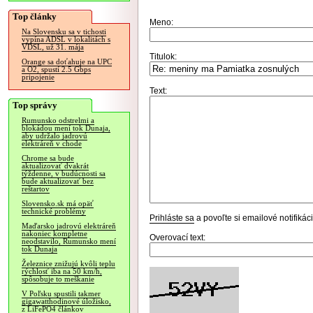
Top články
Meno:
Na Slovensku sa v tichosti
vypína ADSL v lokalitách s
VDSL, už 31. mája
Titulok:
Orange sa doťahuje na UPC
a O2, spustí 2.5 Gbps
pripojenie
Text:
Top správy
Rumunsko odstrelmi a
blokádou mení tok Dunaja,
aby udržalo jadrovú
elektráreň v chode
Chrome sa bude
aktualizovať dvakrát
týždenne, v budúcnosti sa
bude aktualizovať bez
reštartov
Slovensko.sk má opäť
technické problémy
Prihláste sa
a povoľte si emailové notifiká
Maďarsko jadrovú elektráreň
nakoniec kompletne
Overovací text:
neodstavilo, Rumunsko mení
tok Dunaja
Železnice znižujú kvôli teplu
rýchlosť iba na 50 km/h,
spôsobuje to meškanie
V Poľsku spustili takmer
gigawatthodinové úložisko,
z LiFePO4 článkov