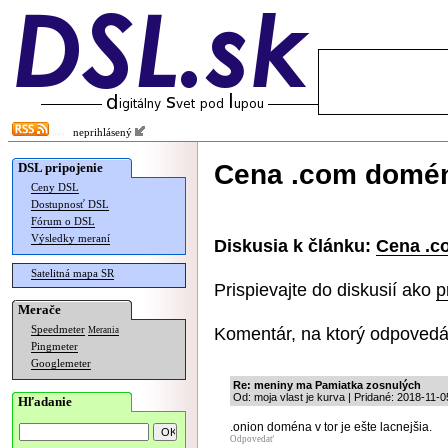
neprihlásený
Cena .com domén
DSL pripojenie
Ceny DSL
Dostupnosť DSL
Fórum o DSL
Výsledky meraní
Diskusia k článku:
Cena .c
Satelitná mapa SR
Prispievajte do diskusií ako
p
Merače
Komentár, na ktorý odpovedá
Speedmeter
Merania
Pingmeter
Googlemeter
Re: meniny ma Pamiatka zosnulých
Od: moja vlast je kurva | Pridané: 2018-11-
Hľadanie
.onion doména v tor je ešte lacnejšia.
Odpovedať