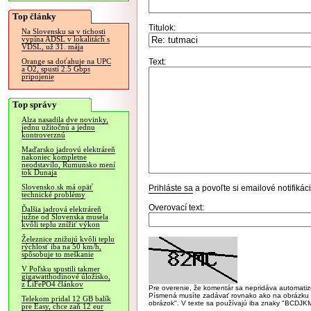
Top články
Titulok:
Na Slovensku sa v tichosti
vypína ADSL v lokalitách s
VDSL, už 31. mája
Text:
Orange sa doťahuje na UPC
a O2, spustí 2.5 Gbps
pripojenie
Top správy
Alza nasadila dve novinky,
jednu užitočnú a jednu
kontroverznú
Maďarsko jadrovú elektráreň
nakoniec kompletne
neodstavilo, Rumunsko mení
tok Dunaja
Slovensko.sk má opäť
Prihláste sa
a povoľte si emailové notifiká
technické problémy
Overovací text:
Ďalšia jadrová elektráreň
južne od Slovenska musela
kvôli teplu znížiť výkon
Železnice znižujú kvôli teplu
rýchlosť iba na 50 km/h,
spôsobuje to meškanie
V Poľsku spustili takmer
gigawatthodinové úložisko,
z LiFePO4 článkov
Pre overenie, že komentár sa nepridáva automatizov
Písmená musíte zadávať rovnako ako na obrázku veľk
Telekom pridal 12 GB balík
obrázok". V texte sa používajú iba znaky "BC
pre Easy, chce zaň 12 eur