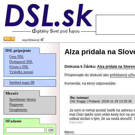
neprihlásený
Alza pridala na Slo
DSL pripojenie
Ceny DSL
Dostupnosť DSL
Diskusia k článku:
Alza pridala na Slove
Fórum o DSL
Výsledky meraní
Prispievajte do diskusií ako
prihlásený užív
Satelitná mapa SR
Komentár, na ktorý odpovedáte:
Merače
Re: tutmaci
Speedmeter
Merania
Od: froggy | Pridané: 2018-11-29 13:20:30
Pingmeter
Googlemeter
Ja som si nehal poslať balík na adresu
mal číslo takže som videl kedy bol na p
odkial došiel s tým, že sa nedá doručiť. 
Hľadanie
Odpovedať
Meno: