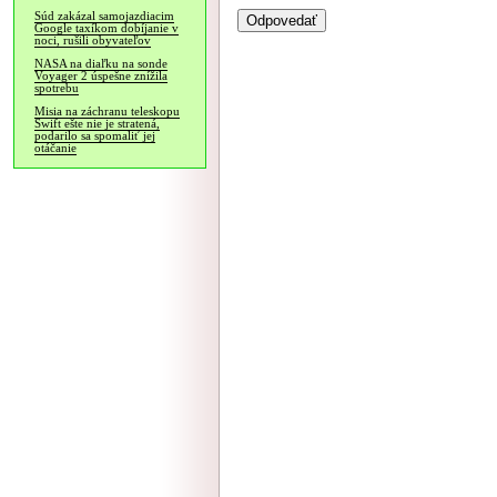
Súd zakázal samojazdiacim
Google taxíkom dobíjanie v
noci, rušili obyvateľov
NASA na diaľku na sonde
Voyager 2 úspešne znížila
spotrebu
Misia na záchranu teleskopu
Swift ešte nie je stratená,
podarilo sa spomaliť jej
otáčanie