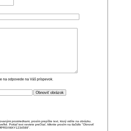
cie na odpovede na Váš príspevok.
anými prostriedkami, prosím prepíšte text, ktorý vidíte na obrázku.
é. Pokiaľ text neviete prečítať, kliknite prosím na tlačidlo "Obnoviť
DJKMPRSVWXY1234589".