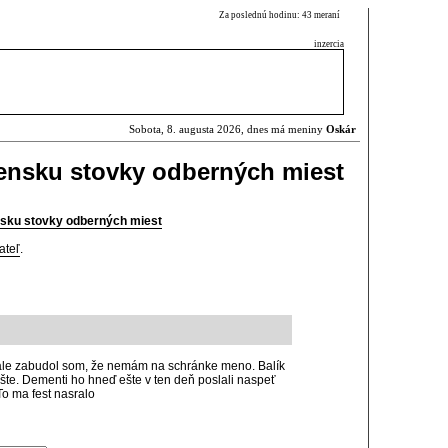
Za poslednú hodinu: 43 meraní
inzercia
Sobota, 8. augusta 2026, dnes má meniny
Oskár
vensku stovky odberných miest
nsku stovky odberných miest
ateľ
.
 ale zabudol som, že nemám na schránke meno. Balík
ošte. Dementi ho hneď ešte v ten deň poslali naspeť
To ma fest nasralo