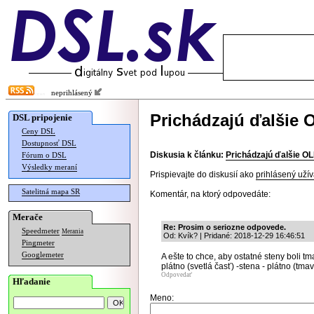
neprihlásený
Prichádzajú ďalšie
DSL pripojenie
Ceny DSL
Dostupnosť DSL
Diskusia k článku:
Prichádzajú ďalšie O
Fórum o DSL
Výsledky meraní
Prispievajte do diskusií ako
prihlásený užív
Satelitná mapa SR
Komentár, na ktorý odpovedáte:
Merače
Re: Prosim o seriozne odpovede.
Speedmeter
Merania
Od: Kvík? | Pridané: 2018-12-29 16:46:51
Pingmeter
Googlemeter
A ešte to chce, aby ostatné steny boli tm
plátno (svetlá časť) -stena - plátno (tmav
Odpovedať
Hľadanie
Meno: