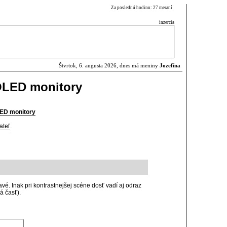
Za poslednú hodinu: 27 meraní
inzercia
Štvrtok, 6. augusta 2026, dnes má meniny
Jozefína
 OLED monitory
LED monitory
ateľ
.
avé. Inak pri kontrastnejšej scéne dosť vadí aj odraz
á časť).