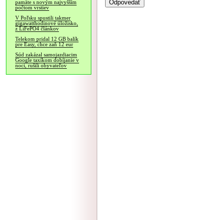
pamäte s novým najvyšším
počtom vrstiev
V Poľsku spustili takmer
gigawatthodinové úložisko,
z LiFePO4 článkov
Telekom pridal 12 GB balík
pre Easy, chce zaň 12 eur
Súd zakázal samojazdiacim
Google taxíkom dobíjanie v
noci, rušili obyvateľov