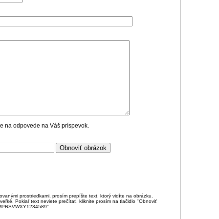
cie na odpovede na Váš príspevok.
anými prostriedkami, prosím prepíšte text, ktorý vidíte na obrázku.
é. Pokiaľ text neviete prečítať, kliknite prosím na tlačidlo "Obnoviť
DJKMPRSVWXY1234589".