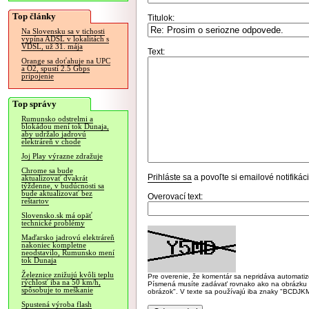
Top články
Titulok:
Na Slovensku sa v tichosti
vypína ADSL v lokalitách s
VDSL, už 31. mája
Text:
Orange sa doťahuje na UPC
a O2, spustí 2.5 Gbps
pripojenie
Top správy
Rumunsko odstrelmi a
blokádou mení tok Dunaja,
aby udržalo jadrovú
elektráreň v chode
Joj Play výrazne zdražuje
Chrome sa bude
Prihláste sa
a povoľte si emailové notifiká
aktualizovať dvakrát
týždenne, v budúcnosti sa
bude aktualizovať bez
Overovací text:
reštartov
Slovensko.sk má opäť
technické problémy
Maďarsko jadrovú elektráreň
nakoniec kompletne
neodstavilo, Rumunsko mení
tok Dunaja
Železnice znižujú kvôli teplu
Pre overenie, že komentár sa nepridáva automatizov
rýchlosť iba na 50 km/h,
Písmená musíte zadávať rovnako ako na obrázku veľk
spôsobuje to meškanie
obrázok". V texte sa používajú iba znaky "BC
Spustená výroba flash