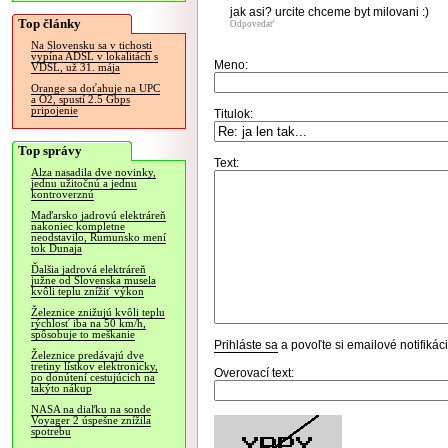
jak asi? urcite chceme byt milovani :)
Top články
Odpovedať
Na Slovensku sa v tichosti
vypína ADSL v lokalitách s
Meno:
VDSL, už 31. mája
Orange sa doťahuje na UPC
a O2, spustí 2.5 Gbps
pripojenie
Titulok:
Top správy
Text:
Alza nasadila dve novinky,
jednu užitočnú a jednu
kontroverznú
Maďarsko jadrovú elektráreň
nakoniec kompletne
neodstavilo, Rumunsko mení
tok Dunaja
Ďalšia jadrová elektráreň
južne od Slovenska musela
kvôli teplu znížiť výkon
Železnice znižujú kvôli teplu
rýchlosť iba na 50 km/h,
spôsobuje to meškanie
Prihláste sa
a povoľte si emailové notifiká
Železnice predávajú dve
tretiny lístkov elektronicky,
Overovací text:
po donútení cestujúcich na
takýto nákup
NASA na diaľku na sonde
Voyager 2 úspešne znížila
spotrebu