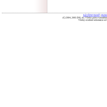
NÁVŠTEVNOSŤ
|
INZE
(C) 2004, 2005 DSL.sk | Všetky práva vyhradené
Všetky uvedené informácie sú b