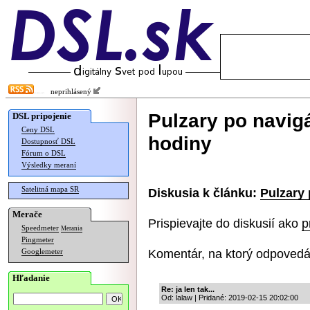
neprihlásený
Pulzary po navigá
DSL pripojenie
Ceny DSL
hodiny
Dostupnosť DSL
Fórum o DSL
Výsledky meraní
Satelitná mapa SR
Diskusia k článku:
Pulzary 
Merače
Prispievajte do diskusií ako
p
Speedmeter
Merania
Pingmeter
Komentár, na ktorý odpovedá
Googlemeter
Hľadanie
Re: ja len tak...
Od: lalaw | Pridané: 2019-02-15 20:02:00