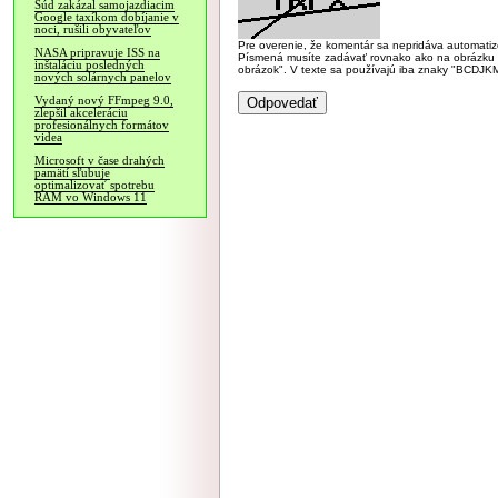
Súd zakázal samojazdiacim
Google taxíkom dobíjanie v
noci, rušili obyvateľov
Pre overenie, že komentár sa nepridáva automatizov
NASA pripravuje ISS na
Písmená musíte zadávať rovnako ako na obrázku veľk
inštaláciu posledných
obrázok". V texte sa používajú iba znaky "BC
nových solárnych panelov
Vydaný nový FFmpeg 9.0,
zlepšil akceleráciu
profesionálnych formátov
videa
Microsoft v čase drahých
pamätí sľubuje
optimalizovať spotrebu
RAM vo Windows 11