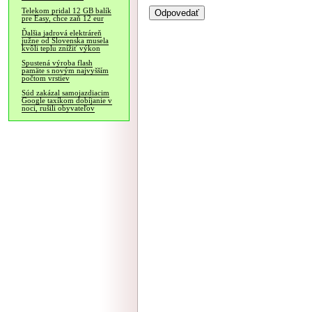
Telekom pridal 12 GB balík
pre Easy, chce zaň 12 eur
Ďalšia jadrová elektráreň
južne od Slovenska musela
kvôli teplu znížiť výkon
Spustená výroba flash
pamäte s novým najvyšším
počtom vrstiev
Súd zakázal samojazdiacim
Google taxíkom dobíjanie v
noci, rušili obyvateľov