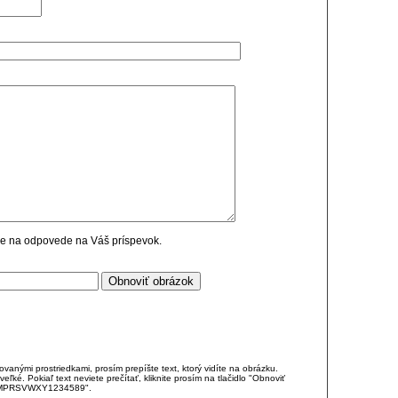
cie na odpovede na Váš príspevok.
anými prostriedkami, prosím prepíšte text, ktorý vidíte na obrázku.
é. Pokiaľ text neviete prečítať, kliknite prosím na tlačidlo "Obnoviť
DJKMPRSVWXY1234589".