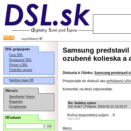
neprihlásený
Samsung predstavil 
DSL pripojenie
Ceny DSL
ozubené kolieska a
Dostupnosť DSL
Fórum o DSL
Výsledky meraní
Diskusia k článku:
Samsung predstavil s
Satelitná mapa SR
Prispievajte do diskusií ako
prihlásený užív
Komentár, na ktorý odpovedáte:
Merače
Speedmeter
Merania
Pingmeter
Re: Solidny vykon
Googlemeter
Od: Kvík? | Pridané: 2019-02-21 10:20:27
Ročný disponibilný príjem... :P
Hľadanie
Odpovedať
Meno: