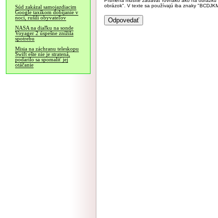
Písmená musíte zadávať rovnako ako na obrázku veľk
obrázok". V texte sa používajú iba znaky "BC
Súd zakázal samojazdiacim
Google taxíkom dobíjanie v
noci, rušili obyvateľov
NASA na diaľku na sonde
Voyager 2 úspešne znížila
spotrebu
Misia na záchranu teleskopu
Swift ešte nie je stratená,
podarilo sa spomaliť jej
otáčanie