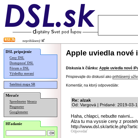
neprihlásený
Apple uviedla nové 
DSL pripojenie
Ceny DSL
Dostupnosť DSL
Diskusia k článku:
Apple uviedla nové iP
Fórum o DSL
Výsledky meraní
Prispievajte do diskusií ako
prihlásený užív
Satelitná mapa SR
Komentár, na ktorý odpovedáte:
Merače
Re: alzak
Speedmeter
Merania
Od: Vargová | Pridané: 2019-03-1
Pingmeter
Googlemeter
Haha, chlapci, nebudte naivni...
Alza tu ma vyssie ceny z prosteh
Hľadanie
http://www.dsl.sk/article.php?art
Odpovedať