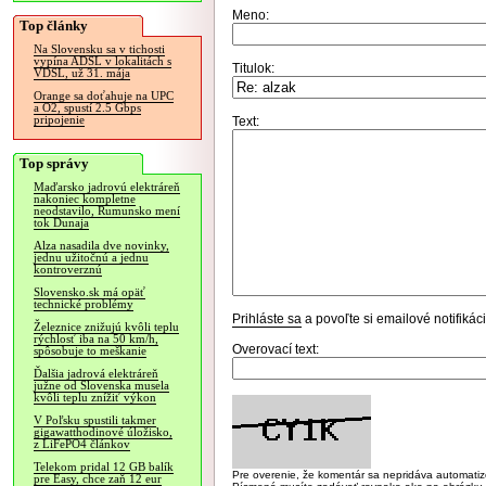
Meno:
Top články
Na Slovensku sa v tichosti
vypína ADSL v lokalitách s
Titulok:
VDSL, už 31. mája
Orange sa doťahuje na UPC
a O2, spustí 2.5 Gbps
pripojenie
Text:
Top správy
Maďarsko jadrovú elektráreň
nakoniec kompletne
neodstavilo, Rumunsko mení
tok Dunaja
Alza nasadila dve novinky,
jednu užitočnú a jednu
kontroverznú
Slovensko.sk má opäť
technické problémy
Prihláste sa
a povoľte si emailové notifiká
Železnice znižujú kvôli teplu
rýchlosť iba na 50 km/h,
Overovací text:
spôsobuje to meškanie
Ďalšia jadrová elektráreň
južne od Slovenska musela
kvôli teplu znížiť výkon
V Poľsku spustili takmer
gigawatthodinové úložisko,
z LiFePO4 článkov
Telekom pridal 12 GB balík
Pre overenie, že komentár sa nepridáva automatizov
pre Easy, chce zaň 12 eur