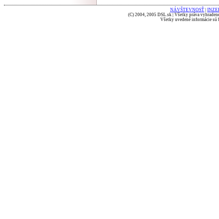
NÁVŠTEVNOSŤ
|
INZE
(C) 2004, 2005 DSL.sk | Všetky práva vyhradené
Všetky uvedené informácie sú b