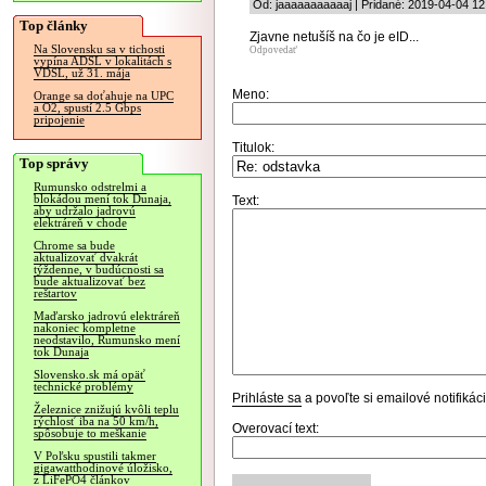
Od: jaaaaaaaaaaaj | Pridané: 2019-04-04 12
Top články
Zjavne netušíš na čo je eID...
Na Slovensku sa v tichosti
Odpovedať
vypína ADSL v lokalitách s
VDSL, už 31. mája
Meno:
Orange sa doťahuje na UPC
a O2, spustí 2.5 Gbps
pripojenie
Titulok:
Top správy
Rumunsko odstrelmi a
blokádou mení tok Dunaja,
Text:
aby udržalo jadrovú
elektráreň v chode
Chrome sa bude
aktualizovať dvakrát
týždenne, v budúcnosti sa
bude aktualizovať bez
reštartov
Maďarsko jadrovú elektráreň
nakoniec kompletne
neodstavilo, Rumunsko mení
tok Dunaja
Slovensko.sk má opäť
technické problémy
Prihláste sa
a povoľte si emailové notifiká
Železnice znižujú kvôli teplu
rýchlosť iba na 50 km/h,
Overovací text:
spôsobuje to meškanie
V Poľsku spustili takmer
gigawatthodinové úložisko,
z LiFePO4 článkov