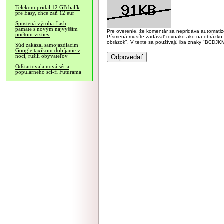
Telekom pridal 12 GB balík
pre Easy, chce zaň 12 eur
Spustená výroba flash
pamäte s novým najvyšším
Pre overenie, že komentár sa nepridáva automatizov
počtom vrstiev
Písmená musíte zadávať rovnako ako na obrázku veľk
obrázok". V texte sa používajú iba znaky "BC
Súd zakázal samojazdiacim
Google taxíkom dobíjanie v
noci, rušili obyvateľov
Odštartovala nová séria
populárneho sci-fi Futurama