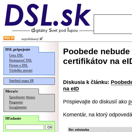
neprihlásený
Poobede nebude 
DSL pripojenie
Ceny DSL
certifikátov na eI
Dostupnosť DSL
Fórum o DSL
Výsledky meraní
Satelitná mapa SR
Diskusia k článku:
Poobede
na eID
Merače
Speedmeter
Merania
Prispievajte do diskusií ako
p
Pingmeter
Googlemeter
Komentár, na ktorý odpovedá
Hľadanie
Re: odstavka