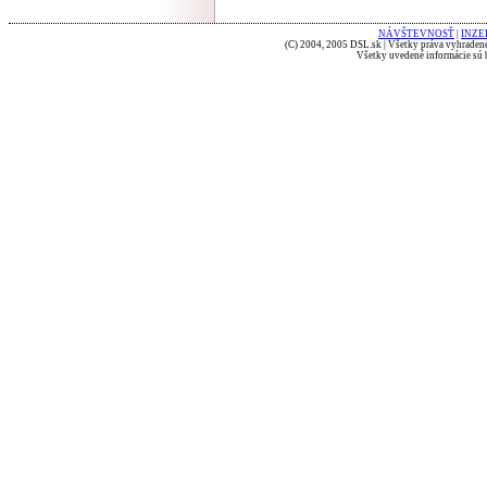
NÁVŠTEVNOSŤ
|
INZE
(C) 2004, 2005 DSL.sk | Všetky práva vyhradené
Všetky uvedené informácie sú b