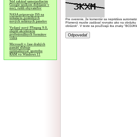
Súd zakázal samojazdiacim
Google taxíkom dobíjanie v
noci, rušili obyvateľov
NASA pripravuje ISS na
inštaláciu posledných
Pre overenie, že komentár sa nepridáva automatizov
nových solárnych panelov
Písmená musíte zadávať rovnako ako na obrázku veľk
obrázok". V texte sa používajú iba znaky "BC
Vydaný nový FFmpeg 9.0,
zlepšil akceleráciu
profesionálnych formátov
videa
Microsoft v čase drahých
pamätí sľubuje
optimalizovať spotrebu
RAM vo Windows 11