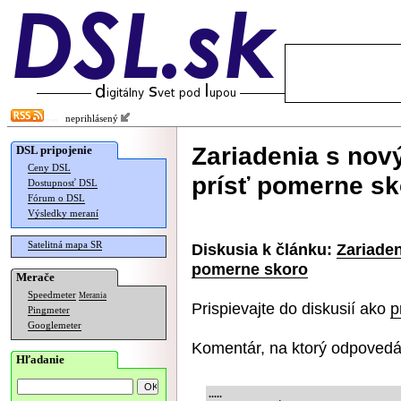
neprihlásený
Zariadenia s no
DSL pripojenie
Ceny DSL
prísť pomerne sk
Dostupnosť DSL
Fórum o DSL
Výsledky meraní
Satelitná mapa SR
Diskusia k článku:
Zariade
pomerne skoro
Merače
Speedmeter
Merania
Prispievajte do diskusií ako
p
Pingmeter
Googlemeter
Komentár, na ktorý odpovedá
Hľadanie
.....