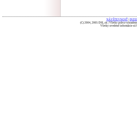
NÁVŠTEVNOSŤ
|
INZE
(C) 2004, 2005 DSL.sk | Všetky práva vyhradené
Všetky uvedené informácie sú b