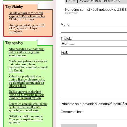
Od: Ja. | Pridané: 2019-06-13 10:19:15
Top články
Konečne som si kúpil notebook s USB 3 a 
Na Slovensku sa v tichosti
Odpovedať
vypína ADSL v lokalitách s
VDSL, už 31. mája
Meno:
Orange sa doťahuje na UPC
a O2, spustí 2.5 Gbps
pripojenie
Titulok:
Top správy
Alza nasadila dve novinky,
jednu užitočnú a jednu
Text:
kontroverznú
Maďarsko jadrovú elektráreň
nakoniec kompletne
neodstavilo, Rumunsko mení
tok Dunaja
Železnice predávajú dve
tretiny lístkov elektronicky,
po donútení cestujúcich na
takýto nákup
Ďalšia jadrová elektráreň
južne od Slovenska musela
kvôli teplu znížiť výkon
Prihláste sa
a povoľte si emailové notifiká
Železnice znižujú kvôli teplu
rýchlosť iba na 50 km/h,
spôsobuje to meškanie
Overovací text:
NASA na diaľku na sonde
Voyager 2 úspešne znížila
spotrebu