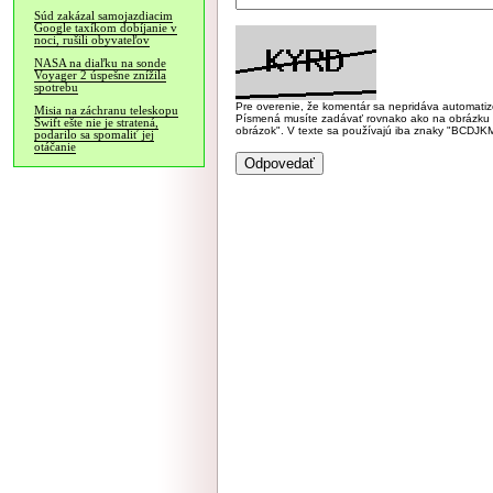
Súd zakázal samojazdiacim
Google taxíkom dobíjanie v
noci, rušili obyvateľov
NASA na diaľku na sonde
Voyager 2 úspešne znížila
spotrebu
Pre overenie, že komentár sa nepridáva automatizov
Misia na záchranu teleskopu
Písmená musíte zadávať rovnako ako na obrázku veľk
Swift ešte nie je stratená,
obrázok". V texte sa používajú iba znaky "BC
podarilo sa spomaliť jej
otáčanie