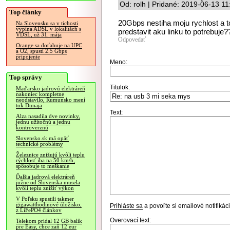
Od: rolh | Pridané: 2019-06-13 11
Top články
20Gbps nestiha moju rychlost a t
Na Slovensku sa v tichosti
vypína ADSL v lokalitách s
predstavit aku linku to potrebuje?
VDSL, už 31. mája
Odpovedať
Orange sa doťahuje na UPC
a O2, spustí 2.5 Gbps
pripojenie
Meno:
Top správy
Titulok:
Maďarsko jadrovú elektráreň
nakoniec kompletne
neodstavilo, Rumunsko mení
tok Dunaja
Text:
Alza nasadila dve novinky,
jednu užitočnú a jednu
kontroverznú
Slovensko.sk má opäť
technické problémy
Železnice znižujú kvôli teplu
rýchlosť iba na 50 km/h,
spôsobuje to meškanie
Ďalšia jadrová elektráreň
južne od Slovenska musela
kvôli teplu znížiť výkon
V Poľsku spustili takmer
gigawatthodinové úložisko,
Prihláste sa
a povoľte si emailové notifiká
z LiFePO4 článkov
Overovací text:
Telekom pridal 12 GB balík
pre Easy, chce zaň 12 eur