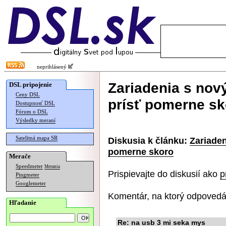
neprihlásený
Zariadenia s no
DSL pripojenie
Ceny DSL
prísť pomerne sk
Dostupnosť DSL
Fórum o DSL
Výsledky meraní
Satelitná mapa SR
Diskusia k článku:
Zariade
pomerne skoro
Merače
Speedmeter
Merania
Prispievajte do diskusií ako
p
Pingmeter
Googlemeter
Komentár, na ktorý odpovedá
Hľadanie
Re: na usb 3 mi seka mys