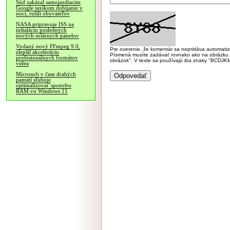
Súd zakázal samojazdiacim
Google taxíkom dobíjanie v
noci, rušili obyvateľov
NASA pripravuje ISS na
inštaláciu posledných
nových solárnych panelov
Vydaný nový FFmpeg 9.0,
Pre overenie, že komentár sa nepridáva automatizov
zlepšil akceleráciu
Písmená musíte zadávať rovnako ako na obrázku veľk
profesionálnych formátov
obrázok". V texte sa používajú iba znaky "BC
videa
Microsoft v čase drahých
pamätí sľubuje
optimalizovať spotrebu
RAM vo Windows 11