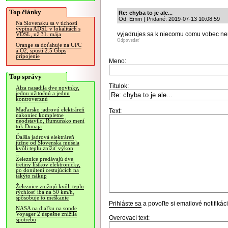
Top články
Re: chyba to je ale...
Od: Emm | Pridané: 2019-07-13 10:08:59
Na Slovensku sa v tichosti
vypína ADSL v lokalitách s
vyjadrujes sa k niecomu comu vobec n
VDSL, už 31. mája
Odpovedať
Orange sa doťahuje na UPC
a O2, spustí 2.5 Gbps
pripojenie
Meno:
Top správy
Titulok:
Alza nasadila dve novinky,
jednu užitočnú a jednu
kontroverznú
Maďarsko jadrovú elektráreň
Text:
nakoniec kompletne
neodstavilo, Rumunsko mení
tok Dunaja
Ďalšia jadrová elektráreň
južne od Slovenska musela
kvôli teplu znížiť výkon
Železnice predávajú dve
tretiny lístkov elektronicky,
po donútení cestujúcich na
takýto nákup
Železnice znižujú kvôli teplu
rýchlosť iba na 50 km/h,
spôsobuje to meškanie
Prihláste sa
a povoľte si emailové notifiká
NASA na diaľku na sonde
Voyager 2 úspešne znížila
Overovací text:
spotrebu