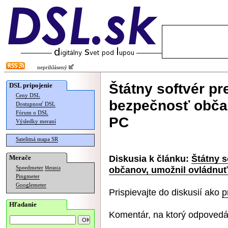
neprihlásený
Štátny softvér pr
DSL pripojenie
Ceny DSL
bezpečnosť občan
Dostupnosť DSL
Fórum o DSL
PC
Výsledky meraní
Satelitná mapa SR
Diskusia k článku:
Štátny s
Merače
občanov, umožnil ovládnuť
Speedmeter
Merania
Pingmeter
Googlemeter
Prispievajte do diskusií ako
p
Hľadanie
Komentár, na ktorý odpovedá