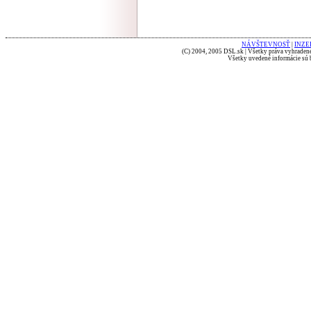
NÁVŠTEVNOSŤ
|
INZE
(C) 2004, 2005 DSL.sk | Všetky práva vyhradené
Všetky uvedené informácie sú b