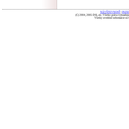
NÁVŠTEVNOSŤ
|
INZE
(C) 2004, 2005 DSL.sk | Všetky práva vyhradené
Všetky uvedené informácie sú b