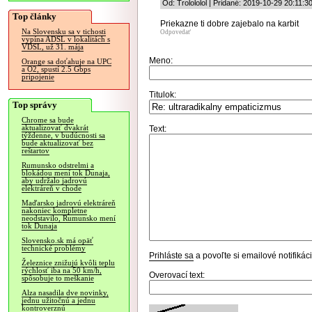
Od: Trolololol | Pridané: 2019-10-29 20:11:3
Top články
Priekazne ti dobre zajebalo na karbit
Na Slovensku sa v tichosti
Odpovedať
vypína ADSL v lokalitách s
VDSL, už 31. mája
Meno:
Orange sa doťahuje na UPC
a O2, spustí 2.5 Gbps
pripojenie
Titulok:
Top správy
Chrome sa bude
aktualizovať dvakrát
Text:
týždenne, v budúcnosti sa
bude aktualizovať bez
reštartov
Rumunsko odstrelmi a
blokádou mení tok Dunaja,
aby udržalo jadrovú
elektráreň v chode
Maďarsko jadrovú elektráreň
nakoniec kompletne
neodstavilo, Rumunsko mení
tok Dunaja
Slovensko.sk má opäť
technické problémy
Prihláste sa
a povoľte si emailové notifiká
Železnice znižujú kvôli teplu
rýchlosť iba na 50 km/h,
Overovací text:
spôsobuje to meškanie
Alza nasadila dve novinky,
jednu užitočnú a jednu
kontroverznú