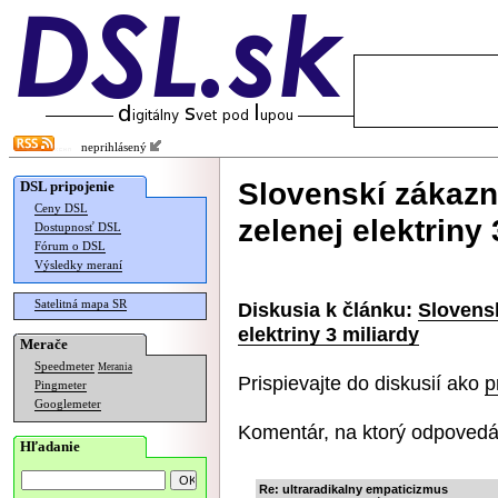
neprihlásený
Slovenskí zákazní
DSL pripojenie
Ceny DSL
zelenej elektriny 
Dostupnosť DSL
Fórum o DSL
Výsledky meraní
Satelitná mapa SR
Diskusia k článku:
Slovensk
elektriny 3 miliardy
Merače
Speedmeter
Merania
Prispievajte do diskusií ako
p
Pingmeter
Googlemeter
Komentár, na ktorý odpovedá
Hľadanie
Re: ultraradikalny empaticizmus