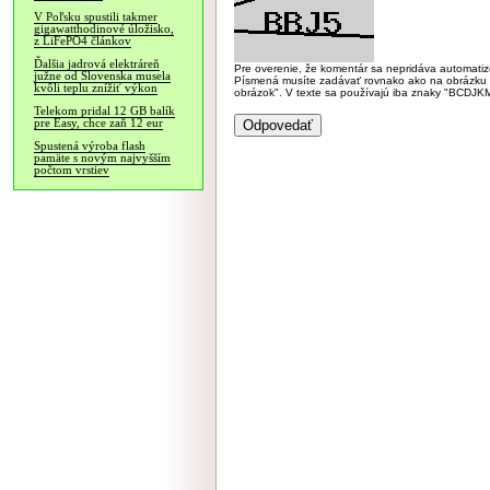
V Poľsku spustili takmer
gigawatthodinové úložisko,
z LiFePO4 článkov
Ďalšia jadrová elektráreň
Pre overenie, že komentár sa nepridáva automatizov
južne od Slovenska musela
Písmená musíte zadávať rovnako ako na obrázku veľk
kvôli teplu znížiť výkon
obrázok". V texte sa používajú iba znaky "BC
Telekom pridal 12 GB balík
pre Easy, chce zaň 12 eur
Spustená výroba flash
pamäte s novým najvyšším
počtom vrstiev