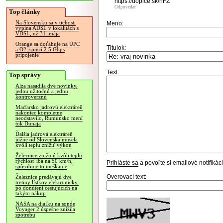
https://dopice.sk/nFZ
Odpovedať
Top články
Na Slovensku sa v tichosti
Meno:
vypína ADSL v lokalitách s
VDSL, už 31. mája
Orange sa doťahuje na UPC
Titulok:
a O2, spustí 2.5 Gbps
pripojenie
Text:
Top správy
Alza nasadila dve novinky,
jednu užitočnú a jednu
kontroverznú
Maďarsko jadrovú elektráreň
nakoniec kompletne
neodstavilo, Rumunsko mení
tok Dunaja
Ďalšia jadrová elektráreň
južne od Slovenska musela
kvôli teplu znížiť výkon
Železnice znižujú kvôli teplu
rýchlosť iba na 50 km/h,
Prihláste sa
a povoľte si emailové notifiká
spôsobuje to meškanie
Overovací text:
Železnice predávajú dve
tretiny lístkov elektronicky,
po donútení cestujúcich na
takýto nákup
NASA na diaľku na sonde
Voyager 2 úspešne znížila
spotrebu