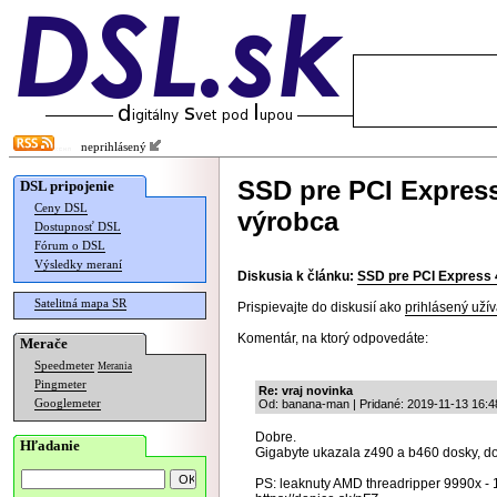
neprihlásený
SSD pre PCI Expres
DSL pripojenie
Ceny DSL
výrobca
Dostupnosť DSL
Fórum o DSL
Výsledky meraní
Diskusia k článku:
SSD pre PCI Express 
Satelitná mapa SR
Prispievajte do diskusií ako
prihlásený užív
Komentár, na ktorý odpovedáte:
Merače
Speedmeter
Merania
Pingmeter
Re: vraj novinka
Googlemeter
Od: banana-man | Pridané: 2019-11-13 16:4
Dobre.
Hľadanie
Gigabyte ukazala z490 a b460 dosky, d
PS: leaknuty AMD threadripper 9990x - 102