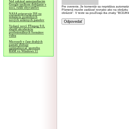
Súd zakázal samojazdiacim
Google taxíkom dobíjanie v
Pre overenie, že komentár sa nepridáva automatizov
noci, rušili obyvateľov
Písmená musíte zadávať rovnako ako na obrázku veľk
obrázok". V texte sa používajú iba znaky "BC
NASA pripravuje ISS na
inštaláciu posledných
nových solárnych panelov
Vydaný nový FFmpeg 9.0,
zlepšil akceleráciu
profesionálnych formátov
videa
Microsoft v čase drahých
pamätí sľubuje
optimalizovať spotrebu
RAM vo Windows 11