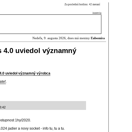
Za poslednú hodinu: 42 meraní
inzercia
Nedeľa, 9. augusta 2026, dnes má meniny
Ľubomíra
s 4.0 uviedol významný
4.0 uviedol významný výrobca
ateľ
.
8:42
ostupnost 1hy/2020.
4 jadier a novy socket - info tu, tu a tu.