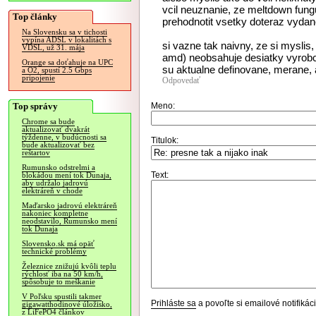
vcil neuznanie, ze meltdown fungu
Top články
prehodnotit vsetky doteraz vyda
Na Slovensku sa v tichosti
vypína ADSL v lokalitách s
si vazne tak naivny, ze si myslis
VDSL, už 31. mája
amd) neobsahuje desiatky vyrobcov
Orange sa doťahuje na UPC
su aktualne definovane, merane,
a O2, spustí 2.5 Gbps
pripojenie
Odpovedať
Top správy
Meno:
Chrome sa bude
aktualizovať dvakrát
týždenne, v budúcnosti sa
Titulok:
bude aktualizovať bez
reštartov
Rumunsko odstrelmi a
Text:
blokádou mení tok Dunaja,
aby udržalo jadrovú
elektráreň v chode
Maďarsko jadrovú elektráreň
nakoniec kompletne
neodstavilo, Rumunsko mení
tok Dunaja
Slovensko.sk má opäť
technické problémy
Železnice znižujú kvôli teplu
rýchlosť iba na 50 km/h,
spôsobuje to meškanie
V Poľsku spustili takmer
Prihláste sa
a povoľte si emailové notifiká
gigawatthodinové úložisko,
z LiFePO4 článkov