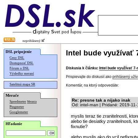
neprihlásený
Intel bude využívať 
DSL pripojenie
Ceny DSL
Dostupnosť DSL
Diskusia k článku:
Intel bude využívať 7
Fórum o DSL
Výsledky meraní
Prispievajte do diskusií ako
prihlásený užív
Satelitná mapa SR
Komentár, na ktorý odpovedáte:
Merače
Re: presne tak a nijako inak
Speedmeter
Merania
Od: intel-man | Pridané: 2019-11
Pingmeter
Googlemeter
myslis teraz tie zranitelnosti, ktor
alebo tie desiatky zranitelnosti, 
Hľadanie
fixnutie?
alebo myslis ako do vcil nefixnuty