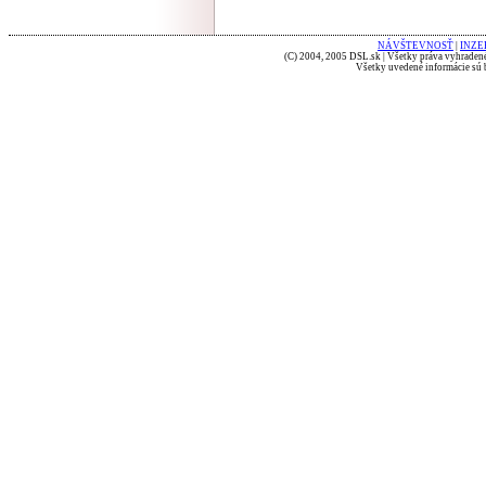
NÁVŠTEVNOSŤ
|
INZE
(C) 2004, 2005 DSL.sk | Všetky práva vyhradené
Všetky uvedené informácie sú b