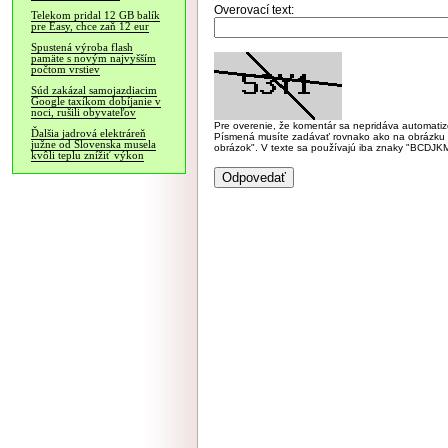
Overovací text:
Telekom pridal 12 GB balík
pre Easy, chce zaň 12 eur
Spustená výroba flash
pamäte s novým najvyšším
počtom vrstiev
Súd zakázal samojazdiacim
Google taxíkom dobíjanie v
noci, rušili obyvateľov
Pre overenie, že komentár sa nepridáva automatizov
Ďalšia jadrová elektráreň
Písmená musíte zadávať rovnako ako na obrázku veľk
južne od Slovenska musela
obrázok". V texte sa používajú iba znaky "BC
kvôli teplu znížiť výkon