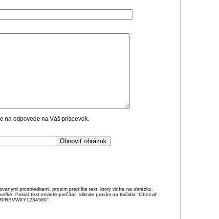
cie na odpovede na Váš príspevok.
anými prostriedkami, prosím prepíšte text, ktorý vidíte na obrázku.
é. Pokiaľ text neviete prečítať, kliknite prosím na tlačidlo "Obnoviť
DJKMPRSVWXY1234589".