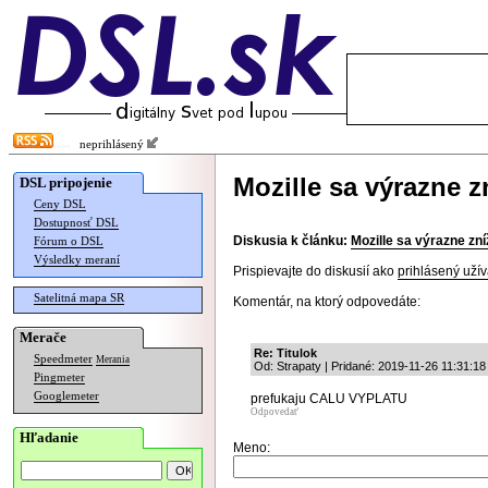
neprihlásený
Mozille sa výrazne zn
DSL pripojenie
Ceny DSL
Dostupnosť DSL
Diskusia k článku:
Mozille sa výrazne zníž
Fórum o DSL
Výsledky meraní
Prispievajte do diskusií ako
prihlásený užív
Satelitná mapa SR
Komentár, na ktorý odpovedáte:
Merače
Re: Titulok
Speedmeter
Merania
Od: Strapaty | Pridané: 2019-11-26 11:31:18
Pingmeter
Googlemeter
prefukaju CALU VYPLATU
Odpovedať
Hľadanie
Meno: