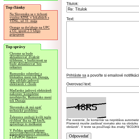
Titulok:
Top články
Na Slovensku sa v tichosti
vypína ADSL v lokalitách s
Text:
VDSL, už 31. mája
Orange sa doťahuje na UPC
a O2, spustí 2.5 Gbps
pripojenie
Top správy
Chrome sa bude
aktualizovať dvakrát
týždenne, v budúcnosti sa
bude aktualizovať bez
reštartov
Rumunsko odstrelmi a
Prihláste sa
a povoľte si emailové notifiká
blokádou mení tok Dunaja,
aby udržalo jadrovú
Overovací text:
elektráreň v chode
Maďarsko jadrovú elektráreň
nakoniec kompletne
neodstavilo, Rumunsko mení
tok Dunaja
Slovensko.sk má opäť
technické problémy
Železnice znižujú kvôli teplu
Pre overenie, že komentár sa nepridáva automatizov
rýchlosť iba na 50 km/h,
Písmená musíte zadávať rovnako ako na obrázku veľk
spôsobuje to meškanie
obrázok". V texte sa používajú iba znaky "BC
V Poľsku spustili takmer
gigawatthodinové úložisko,
z LiFePO4 článkov