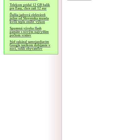
Telekom pridal 12 GB balík
pre Easy, chce zaň 12 eur
Ďalšia jadrová elektráreň
južne od Slovenska musela
kvôli teplu znížiť výkon
Spustená výroba flash
pamäte s novým najvyšším
počtom vrstiev
Súd zakázal samojazdiacim
Google taxíkom dobíjanie v
noci, rušili obyvateľov