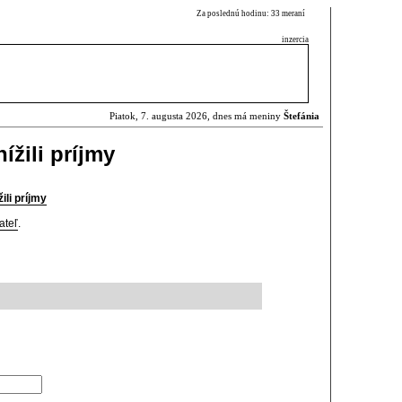
Za poslednú hodinu: 33 meraní
inzercia
Piatok, 7. augusta 2026, dnes má meniny
Štefánia
ížili príjmy
ili príjmy
ateľ
.