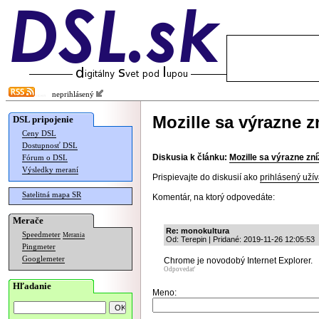
neprihlásený
Mozille sa výrazne zn
DSL pripojenie
Ceny DSL
Dostupnosť DSL
Diskusia k článku:
Mozille sa výrazne zníž
Fórum o DSL
Výsledky meraní
Prispievajte do diskusií ako
prihlásený užív
Satelitná mapa SR
Komentár, na ktorý odpovedáte:
Merače
Re: monokultura
Speedmeter
Merania
Od: Terepin | Pridané: 2019-11-26 12:05:53
Pingmeter
Googlemeter
Chrome je novodobý Internet Explorer.
Odpovedať
Hľadanie
Meno: