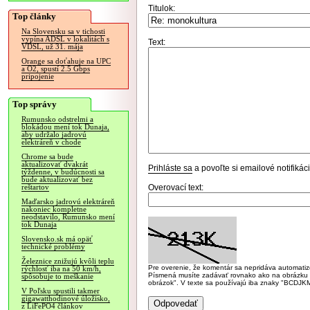
Titulok:
Top články
Na Slovensku sa v tichosti
vypína ADSL v lokalitách s
Text:
VDSL, už 31. mája
Orange sa doťahuje na UPC
a O2, spustí 2.5 Gbps
pripojenie
Top správy
Rumunsko odstrelmi a
blokádou mení tok Dunaja,
aby udržalo jadrovú
elektráreň v chode
Chrome sa bude
aktualizovať dvakrát
Prihláste sa
a povoľte si emailové notifiká
týždenne, v budúcnosti sa
bude aktualizovať bez
Overovací text:
reštartov
Maďarsko jadrovú elektráreň
nakoniec kompletne
neodstavilo, Rumunsko mení
tok Dunaja
Slovensko.sk má opäť
technické problémy
Železnice znižujú kvôli teplu
Pre overenie, že komentár sa nepridáva automatizov
rýchlosť iba na 50 km/h,
Písmená musíte zadávať rovnako ako na obrázku veľk
spôsobuje to meškanie
obrázok". V texte sa používajú iba znaky "BC
V Poľsku spustili takmer
gigawatthodinové úložisko,
z LiFePO4 článkov