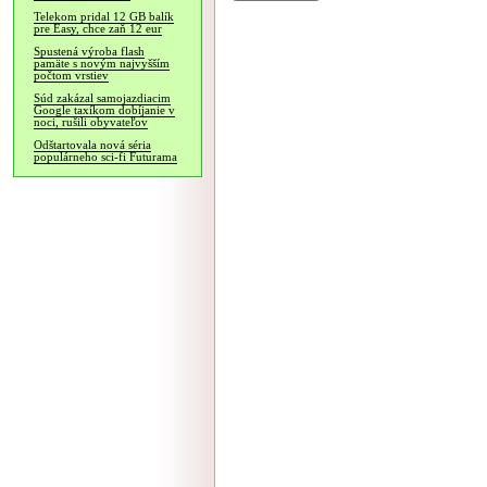
Telekom pridal 12 GB balík
pre Easy, chce zaň 12 eur
Spustená výroba flash
pamäte s novým najvyšším
počtom vrstiev
Súd zakázal samojazdiacim
Google taxíkom dobíjanie v
noci, rušili obyvateľov
Odštartovala nová séria
populárneho sci-fi Futurama