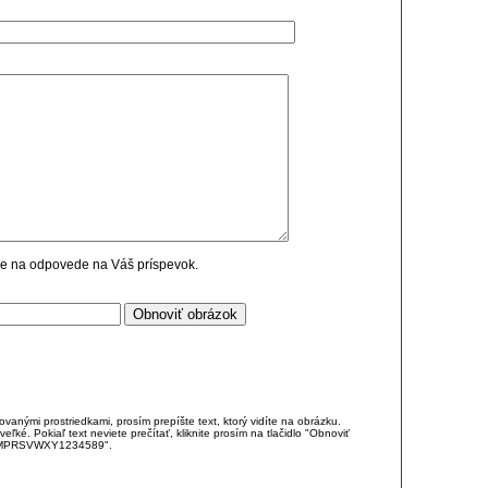
cie na odpovede na Váš príspevok.
anými prostriedkami, prosím prepíšte text, ktorý vidíte na obrázku.
é. Pokiaľ text neviete prečítať, kliknite prosím na tlačidlo "Obnoviť
DJKMPRSVWXY1234589".