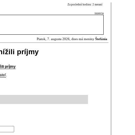
Za poslednú hodinu: 2 meraní
inzercia
Piatok, 7. augusta 2026, dnes má meniny
Štefánia
ížili príjmy
ili príjmy
ateľ
.