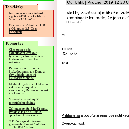
Od: Uhlik | Pridané: 2019-12-23 
Top články
Mali by zakázať aj mäkké a tvrdé 
Na Slovensku sa v tichosti
vypína ADSL v lokalitách s
kombinácie len preto, že jeho cieľ
VDSL, už 31. mája
Odpovedať
Orange sa doťahuje na UPC
a O2, spustí 2.5 Gbps
pripojenie
Meno:
Top správy
Titulok:
Chrome sa bude
aktualizovať dvakrát
týždenne, v budúcnosti sa
bude aktualizovať bez
reštartov
Text:
Rumunsko odstrelmi a
blokádou mení tok Dunaja,
aby udržalo jadrovú
elektráreň v chode
Maďarsko jadrovú elektráreň
nakoniec kompletne
neodstavilo, Rumunsko mení
tok Dunaja
Slovensko.sk má opäť
technické problémy
Železnice znižujú kvôli teplu
rýchlosť iba na 50 km/h,
spôsobuje to meškanie
Prihláste sa
a povoľte si emailové notifiká
V Poľsku spustili takmer
Overovací text:
gigawatthodinové úložisko,
z LiFePO4 článkov