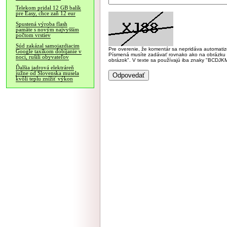
Telekom pridal 12 GB balík
pre Easy, chce zaň 12 eur
Spustená výroba flash
pamäte s novým najvyšším
počtom vrstiev
Súd zakázal samojazdiacim
Pre overenie, že komentár sa nepridáva automatizov
Google taxíkom dobíjanie v
Písmená musíte zadávať rovnako ako na obrázku veľk
noci, rušili obyvateľov
obrázok". V texte sa používajú iba znaky "BC
Ďalšia jadrová elektráreň
južne od Slovenska musela
kvôli teplu znížiť výkon