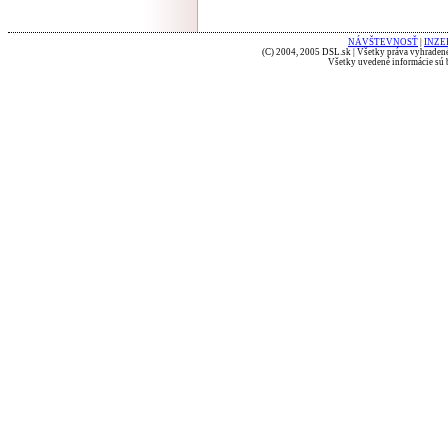
NÁVŠTEVNOSŤ
|
INZE
(C) 2004, 2005 DSL.sk | Všetky práva vyhradené
Všetky uvedené informácie sú b