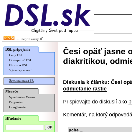
neprihlásený
Česi opäť jasne 
DSL pripojenie
Ceny DSL
diakritikou, odmi
Dostupnosť DSL
Fórum o DSL
Výsledky meraní
Satelitná mapa SR
Diskusia k článku:
Česi opä
odmietanie rastie
Merače
Speedmeter
Merania
Prispievajte do diskusií ako
p
Pingmeter
Googlemeter
Komentár, na ktorý odpovedá
Hľadanie
pche ...