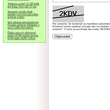
Telekom pridal 12 GB balík
pre Easy, chce zaň 12 eur
Spustená výroba flash
pamäte s novým najvyšším
počtom vrstiev
Súd zakázal samojazdiacim
Pre overenie, že komentár sa nepridáva automatizov
Google taxíkom dobíjanie v
Písmená musíte zadávať rovnako ako na obrázku veľk
noci, rušili obyvateľov
obrázok". V texte sa používajú iba znaky "BC
Ďalšia jadrová elektráreň
južne od Slovenska musela
kvôli teplu znížiť výkon