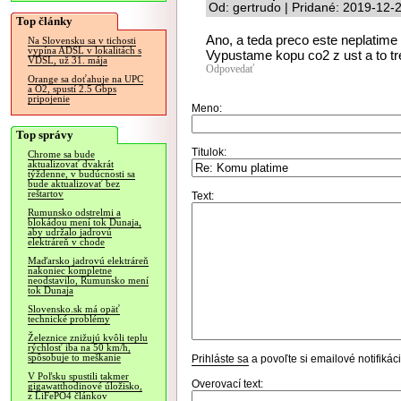
Od: gertrudo | Pridané: 2019-12-
Top články
Ano, a teda preco este neplatime
Na Slovensku sa v tichosti
vypína ADSL v lokalitách s
Vypustame kopu co2 z ust a to tre
VDSL, už 31. mája
Odpovedať
Orange sa doťahuje na UPC
a O2, spustí 2.5 Gbps
pripojenie
Meno:
Top správy
Titulok:
Chrome sa bude
aktualizovať dvakrát
týždenne, v budúcnosti sa
bude aktualizovať bez
reštartov
Text:
Rumunsko odstrelmi a
blokádou mení tok Dunaja,
aby udržalo jadrovú
elektráreň v chode
Maďarsko jadrovú elektráreň
nakoniec kompletne
neodstavilo, Rumunsko mení
tok Dunaja
Slovensko.sk má opäť
technické problémy
Železnice znižujú kvôli teplu
rýchlosť iba na 50 km/h,
spôsobuje to meškanie
Prihláste sa
a povoľte si emailové notifiká
V Poľsku spustili takmer
Overovací text:
gigawatthodinové úložisko,
z LiFePO4 článkov