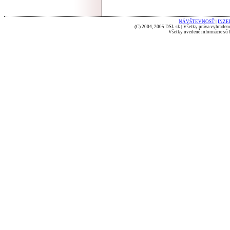
NÁVŠTEVNOSŤ
|
INZE
(C) 2004, 2005 DSL.sk | Všetky práva vyhradené
Všetky uvedené informácie sú b