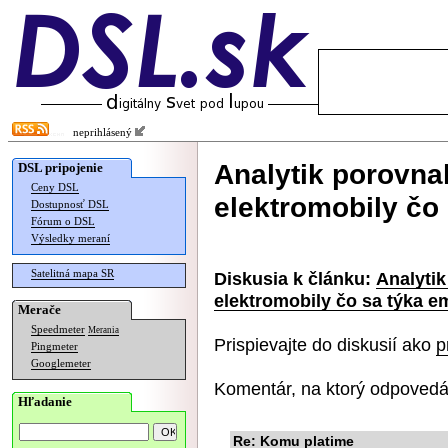
neprihlásený
Analytik porovnal
DSL pripojenie
Ceny DSL
elektromobily čo 
Dostupnosť DSL
Fórum o DSL
Výsledky meraní
Satelitná mapa SR
Diskusia k článku:
Analytik
elektromobily čo sa týka em
Merače
Speedmeter
Merania
Prispievajte do diskusií ako
p
Pingmeter
Googlemeter
Komentár, na ktorý odpovedá
Hľadanie
Re: Komu platime