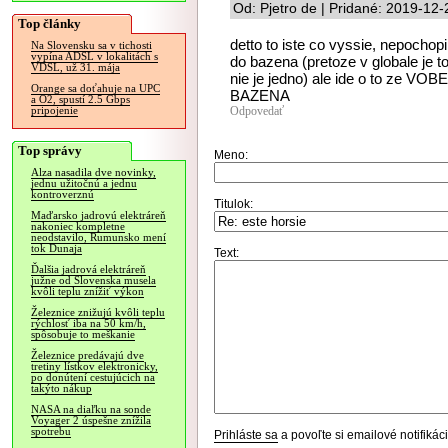
Od: Pjetro de | Pridané: 2019-12
Top články
detto to iste co vyssie, nepochopil
Na Slovensku sa v tichosti
vypína ADSL v lokalitách s
do bazena (pretoze v globale je to 
VDSL, už 31. mája
nie je jedno) ale ide o to ze
Orange sa doťahuje na UPC
BAZENA
a O2, spustí 2.5 Gbps
Odpovedať
pripojenie
Top správy
Meno:
Alza nasadila dve novinky,
jednu užitočnú a jednu
kontroverznú
Titulok:
Maďarsko jadrovú elektráreň
nakoniec kompletne
neodstavilo, Rumunsko mení
tok Dunaja
Text:
Ďalšia jadrová elektráreň
južne od Slovenska musela
kvôli teplu znížiť výkon
Železnice znižujú kvôli teplu
rýchlosť iba na 50 km/h,
spôsobuje to meškanie
Železnice predávajú dve
tretiny lístkov elektronicky,
po donútení cestujúcich na
takýto nákup
NASA na diaľku na sonde
Voyager 2 úspešne znížila
spotrebu
Prihláste sa
a povoľte si emailové notifiká