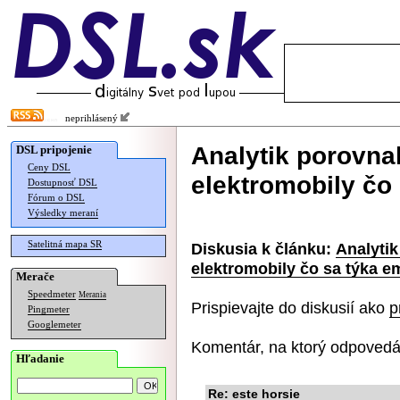
neprihlásený
Analytik porovnal
DSL pripojenie
Ceny DSL
elektromobily čo 
Dostupnosť DSL
Fórum o DSL
Výsledky meraní
Satelitná mapa SR
Diskusia k článku:
Analytik
elektromobily čo sa týka em
Merače
Speedmeter
Merania
Prispievajte do diskusií ako
p
Pingmeter
Googlemeter
Komentár, na ktorý odpovedá
Hľadanie
Re: este horsie