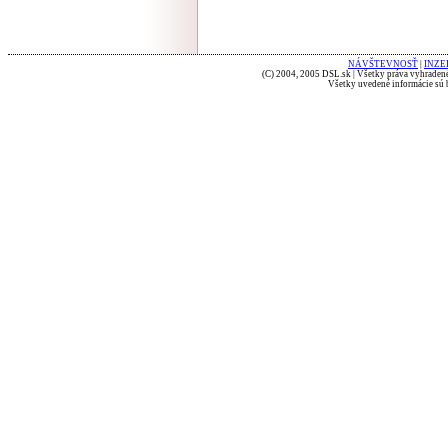
NÁVŠTEVNOSŤ
|
INZE
(C) 2004, 2005 DSL.sk | Všetky práva vyhradené
Všetky uvedené informácie sú b