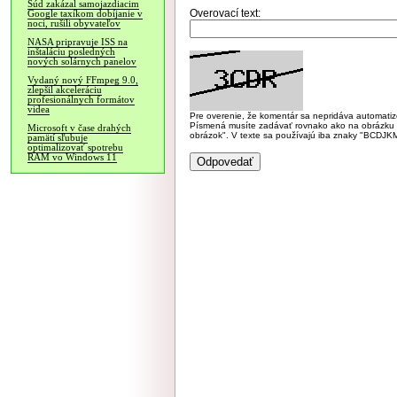
Súd zakázal samojazdiacim
Overovací text:
Google taxíkom dobíjanie v
noci, rušili obyvateľov
NASA pripravuje ISS na
inštaláciu posledných
nových solárnych panelov
Vydaný nový FFmpeg 9.0,
zlepšil akceleráciu
profesionálnych formátov
videa
Pre overenie, že komentár sa nepridáva automatizov
Písmená musíte zadávať rovnako ako na obrázku veľk
Microsoft v čase drahých
obrázok". V texte sa používajú iba znaky "BC
pamätí sľubuje
optimalizovať spotrebu
RAM vo Windows 11