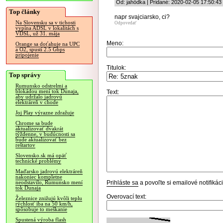
Od: jahôdka | Pridané: 2020-02-05 17:50:43
Top články
napr svajciarsko, ci?
Na Slovensku sa v tichosti
Odpovedať
vypína ADSL v lokalitách s
VDSL, už 31. mája
Meno:
Orange sa doťahuje na UPC
a O2, spustí 2.5 Gbps
pripojenie
Titulok:
Top správy
Rumunsko odstrelmi a
blokádou mení tok Dunaja,
Text:
aby udržalo jadrovú
elektráreň v chode
Joj Play výrazne zdražuje
Chrome sa bude
aktualizovať dvakrát
týždenne, v budúcnosti sa
bude aktualizovať bez
reštartov
Slovensko.sk má opäť
technické problémy
Maďarsko jadrovú elektráreň
nakoniec kompletne
Prihláste sa
a povoľte si emailové notifiká
neodstavilo, Rumunsko mení
tok Dunaja
Overovací text:
Železnice znižujú kvôli teplu
rýchlosť iba na 50 km/h,
spôsobuje to meškanie
Spustená výroba flash