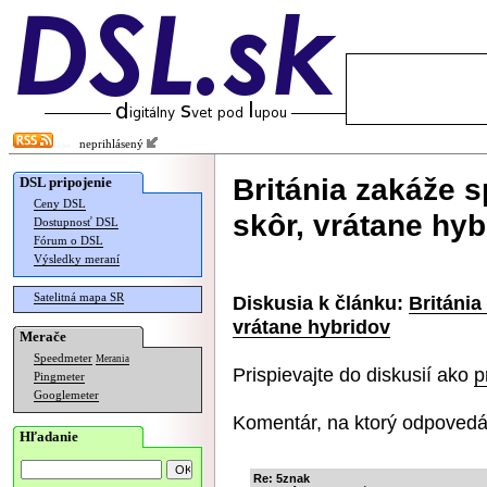
neprihlásený
Británia zakáže s
DSL pripojenie
Ceny DSL
skôr, vrátane hyb
Dostupnosť DSL
Fórum o DSL
Výsledky meraní
Satelitná mapa SR
Diskusia k článku:
Británia
vrátane hybridov
Merače
Speedmeter
Merania
Prispievajte do diskusií ako
p
Pingmeter
Googlemeter
Komentár, na ktorý odpovedá
Hľadanie
Re: 5znak