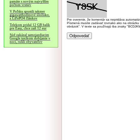
pamäte s novým najvyšším
počtom vrstiev
V Poľsku spustili takmer
gigawatthodinové úložisko,
z LiFePO4 článkov
Pre overenie, že komentár sa nepridáva automatizov
Písmená musíte zadávať rovnako ako na obrázku veľk
Telekom pridal 12 GB balík
obrázok". V texte sa používajú iba znaky "BC
pre Easy, chce zaň 12 eur
Súd zakázal samojazdiacim
Google taxíkom dobíjanie v
noci, rušili obyvateľov