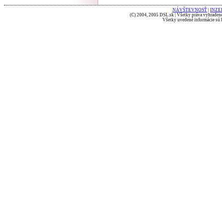
NÁVŠTEVNOSŤ
|
INZE
(C) 2004, 2005 DSL.sk | Všetky práva vyhradené
Všetky uvedené informácie sú b