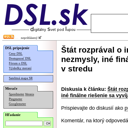
neprihlásený
Štát rozprával o 
DSL pripojenie
Ceny DSL
nezmysly, iné fin
Dostupnosť DSL
Fórum o DSL
v stredu
Výsledky meraní
Satelitná mapa SR
Diskusia k článku:
Štát roz
Merače
iné finálne riešenie sa vyví
Speedmeter
Merania
Pingmeter
Googlemeter
Prispievajte do diskusií ako
p
Hľadanie
Komentár, na ktorý odpovedá