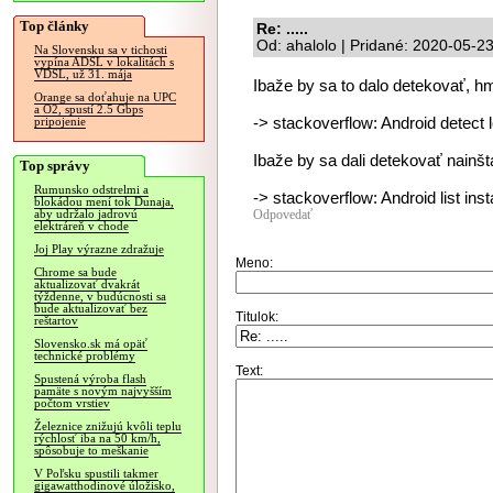
Top články
Re: .....
Od: ahalolo | Pridané: 2020-05-2
Na Slovensku sa v tichosti
vypína ADSL v lokalitách s
VDSL, už 31. mája
Ibaže by sa to dalo detekovať, 
Orange sa doťahuje na UPC
a O2, spustí 2.5 Gbps
-> stackoverflow: Android detect
pripojenie
Ibaže by sa dali detekovať nainšt
Top správy
Rumunsko odstrelmi a
-> stackoverflow: Android list ins
blokádou mení tok Dunaja,
Odpovedať
aby udržalo jadrovú
elektráreň v chode
Joj Play výrazne zdražuje
Meno:
Chrome sa bude
aktualizovať dvakrát
týždenne, v budúcnosti sa
bude aktualizovať bez
Titulok:
reštartov
Slovensko.sk má opäť
technické problémy
Text:
Spustená výroba flash
pamäte s novým najvyšším
počtom vrstiev
Železnice znižujú kvôli teplu
rýchlosť iba na 50 km/h,
spôsobuje to meškanie
V Poľsku spustili takmer
gigawatthodinové úložisko,