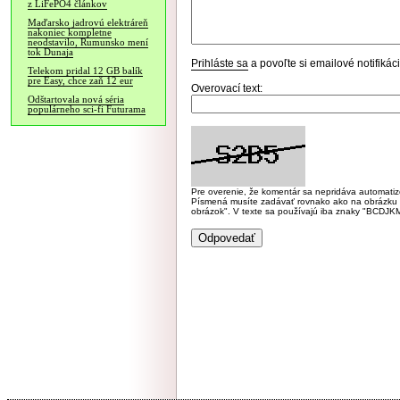
z LiFePO4 článkov
Maďarsko jadrovú elektráreň
nakoniec kompletne
neodstavilo, Rumunsko mení
tok Dunaja
Prihláste sa
a povoľte si emailové notifiká
Telekom pridal 12 GB balík
pre Easy, chce zaň 12 eur
Overovací text:
Odštartovala nová séria
populárneho sci-fi Futurama
Pre overenie, že komentár sa nepridáva automatizov
Písmená musíte zadávať rovnako ako na obrázku veľk
obrázok". V texte sa používajú iba znaky "BC