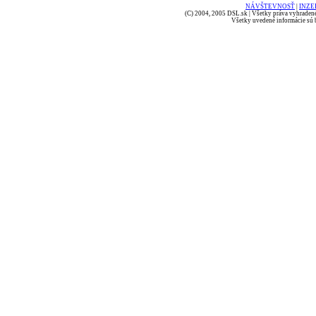
NÁVŠTEVNOSŤ
|
INZE
(C) 2004, 2005 DSL.sk | Všetky práva vyhradené
Všetky uvedené informácie sú b