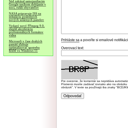
Súd zakázal samojazdiacim
Google taxíkom dobíjanie v
noci, rušili obyvateľov
NASA pripravuje ISS na
inštaláciu posledných
nových solárnych panelov
Vydaný nový FFmpeg 9.0,
zlepšil akceleráciu
profesionálnych formátov
videa
Prihláste sa
a povoľte si emailové notifiká
Microsoft v čase drahých
pamätí sľubuje
optimalizovať spotrebu
Overovací text:
RAM vo Windows 11
Pre overenie, že komentár sa nepridáva automatizov
Písmená musíte zadávať rovnako ako na obrázku veľk
obrázok". V texte sa používajú iba znaky "BC