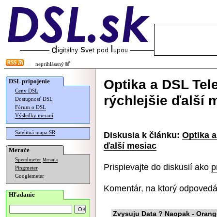
neprihlásený
Optika a DSL Te
DSL pripojenie
Ceny DSL
rýchlejšie ďalší 
Dostupnosť DSL
Fórum o DSL
Výsledky meraní
Satelitná mapa SR
Diskusia k článku:
Optika 
ďalší mesiac
Merače
Speedmeter
Merania
Prispievajte do diskusií ako
p
Pingmeter
Googlemeter
Komentár, na ktorý odpovedá
Hľadanie
Zvysuju Data ? Naopak - Oran