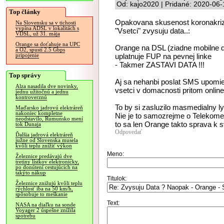
Od: kajo2020 | Pridané: 2020-06-
Top články
Opakovana skusenost koronakri
Na Slovensku sa v tichosti
vypína ADSL v lokalitách s
"Vsetci" zvysuju data..:
VDSL, už 31. mája
Orange sa doťahuje na UPC
Orange na DSL (ziadne mobilne 
a O2, spustí 2.5 Gbps
uplatnuje FUP na pevnej linke
pripojenie
- Takmer ZASTAVI DATA !!!
Top správy
Aj sa nehanbi poslat SMS upomie
Alza nasadila dve novinky,
vsetci v domacnosti pritom online
jednu užitočnú a jednu
kontroverznú
To by si zasluzilo masmedialny l
Maďarsko jadrovú elektráreň
nakoniec kompletne
Nie je to samozrejme o Telekome
neodstavilo, Rumunsko mení
to sa len Orange takto sprava k s
tok Dunaja
Odpovedať
Ďalšia jadrová elektráreň
južne od Slovenska musela
kvôli teplu znížiť výkon
Meno:
Železnice predávajú dve
tretiny lístkov elektronicky,
po donútení cestujúcich na
takýto nákup
Titulok:
Železnice znižujú kvôli teplu
rýchlosť iba na 50 km/h,
spôsobuje to meškanie
Text:
NASA na diaľku na sonde
Voyager 2 úspešne znížila
spotrebu