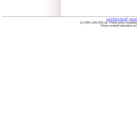
NÁVŠTEVNOSŤ
|
INZE
(C) 2004, 2005 DSL.sk | Všetky práva vyhradené
Všetky uvedené informácie sú b