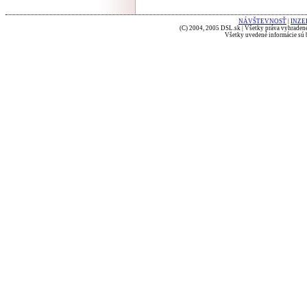
NÁVŠTEVNOSŤ
|
INZE
(C) 2004, 2005 DSL.sk | Všetky práva vyhradené
Všetky uvedené informácie sú b