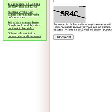
Telekom pridal 12 GB balík
pre Easy, chce zaň 12 eur
Spustená výroba flash
pamäte s novým najvyšším
počtom vrstiev
Súd zakázal samojazdiacim
Pre overenie, že komentár sa nepridáva automatizov
Google taxíkom dobíjanie v
Písmená musíte zadávať rovnako ako na obrázku veľk
noci, rušili obyvateľov
obrázok". V texte sa používajú iba znaky "BC
Odštartovala nová séria
populárneho sci-fi Futurama