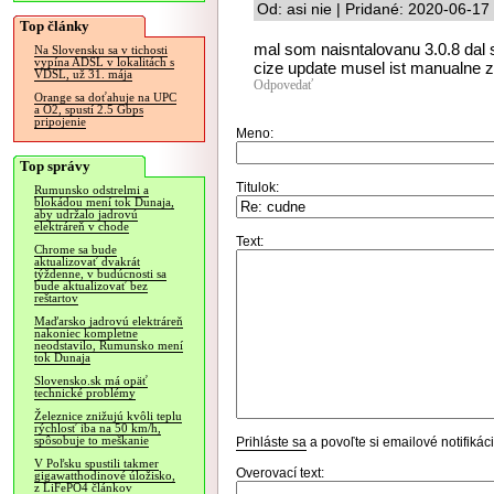
Od: asi nie | Pridané: 2020-06-17
Top články
mal som naisntalovanu 3.0.8 dal 
Na Slovensku sa v tichosti
vypína ADSL v lokalitách s
cize update musel ist manualne z
VDSL, už 31. mája
Odpovedať
Orange sa doťahuje na UPC
a O2, spustí 2.5 Gbps
pripojenie
Meno:
Top správy
Titulok:
Rumunsko odstrelmi a
blokádou mení tok Dunaja,
aby udržalo jadrovú
elektráreň v chode
Text:
Chrome sa bude
aktualizovať dvakrát
týždenne, v budúcnosti sa
bude aktualizovať bez
reštartov
Maďarsko jadrovú elektráreň
nakoniec kompletne
neodstavilo, Rumunsko mení
tok Dunaja
Slovensko.sk má opäť
technické problémy
Železnice znižujú kvôli teplu
rýchlosť iba na 50 km/h,
spôsobuje to meškanie
Prihláste sa
a povoľte si emailové notifiká
V Poľsku spustili takmer
Overovací text:
gigawatthodinové úložisko,
z LiFePO4 článkov