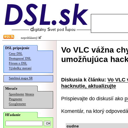
neprihlásený
Vo VLC vážna ch
DSL pripojenie
Ceny DSL
umožňujúca hackn
Dostupnosť DSL
Fórum o DSL
Výsledky meraní
Satelitná mapa SR
Diskusia k článku:
Vo VLC 
hacknutie, aktualizujte
Merače
Speedmeter
Merania
Prispievajte do diskusií ako
p
Pingmeter
Googlemeter
Komentár, na ktorý odpovedá
Hľadanie
cudne