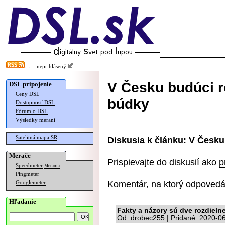
neprihlásený
V Česku budúci r
DSL pripojenie
Ceny DSL
búdky
Dostupnosť DSL
Fórum o DSL
Výsledky meraní
Satelitná mapa SR
Diskusia k článku:
V Česku
Merače
Prispievajte do diskusií ako
p
Speedmeter
Merania
Pingmeter
Komentár, na ktorý odpovedá
Googlemeter
Hľadanie
Fakty a názory sú dve rozdielne
Od: drobec255 | Pridané: 2020-0