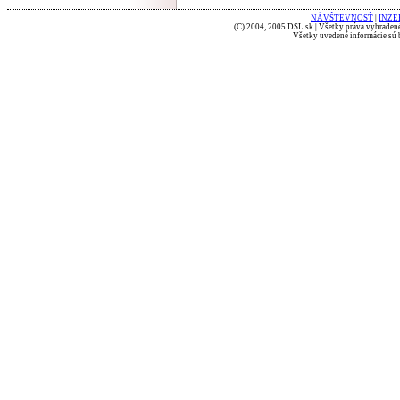
NÁVŠTEVNOSŤ
|
INZE
(C) 2004, 2005 DSL.sk | Všetky práva vyhradené
Všetky uvedené informácie sú b