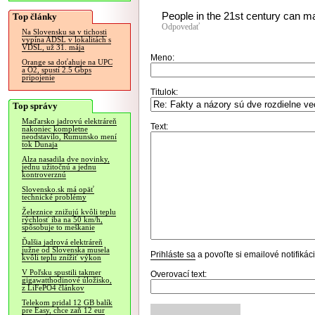
People in the 21st century can m
Top články
Odpovedať
Na Slovensku sa v tichosti
vypína ADSL v lokalitách s
VDSL, už 31. mája
Meno:
Orange sa doťahuje na UPC
a O2, spustí 2.5 Gbps
pripojenie
Titulok:
Top správy
Maďarsko jadrovú elektráreň
Text:
nakoniec kompletne
neodstavilo, Rumunsko mení
tok Dunaja
Alza nasadila dve novinky,
jednu užitočnú a jednu
kontroverznú
Slovensko.sk má opäť
technické problémy
Železnice znižujú kvôli teplu
rýchlosť iba na 50 km/h,
spôsobuje to meškanie
Ďalšia jadrová elektráreň
južne od Slovenska musela
Prihláste sa
a povoľte si emailové notifiká
kvôli teplu znížiť výkon
V Poľsku spustili takmer
Overovací text:
gigawatthodinové úložisko,
z LiFePO4 článkov
Telekom pridal 12 GB balík
pre Easy, chce zaň 12 eur