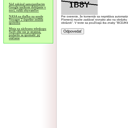
Súd zakázal samojazdiacim
Google taxíkom dobíjanie v
noci, rušili obyvateľov
NASA na diaľku na sonde
Pre overenie, že komentár sa nepridáva automatizov
Voyager 2 úspešne znížila
Písmená musíte zadávať rovnako ako na obrázku veľk
spotrebu
obrázok". V texte sa používajú iba znaky "BC
Misia na záchranu teleskopu
Swift ešte nie je stratená,
podarilo sa spomaliť jej
otáčanie