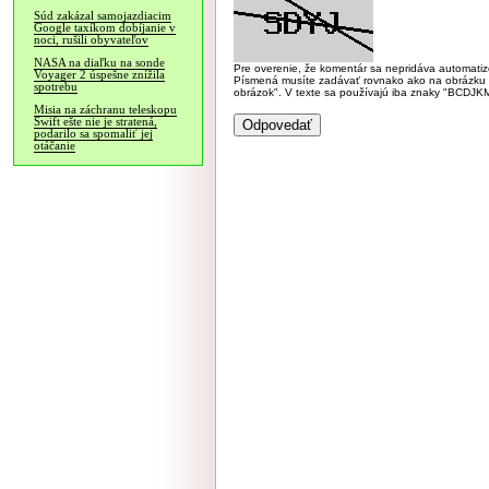
Súd zakázal samojazdiacim
Google taxíkom dobíjanie v
noci, rušili obyvateľov
NASA na diaľku na sonde
Pre overenie, že komentár sa nepridáva automatizov
Voyager 2 úspešne znížila
Písmená musíte zadávať rovnako ako na obrázku veľk
spotrebu
obrázok". V texte sa používajú iba znaky "BC
Misia na záchranu teleskopu
Swift ešte nie je stratená,
podarilo sa spomaliť jej
otáčanie