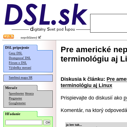
neprihlásený
Pre americké nep
DSL pripojenie
Ceny DSL
terminológiu aj L
Dostupnosť DSL
Fórum o DSL
Výsledky meraní
Satelitná mapa SR
Diskusia k článku:
Pre ame
terminológiu aj Linux
Merače
Speedmeter
Merania
Prispievajte do diskusií ako
p
Pingmeter
Googlemeter
Komentár, na ktorý odpovedá
Hľadanie
ja len tak...