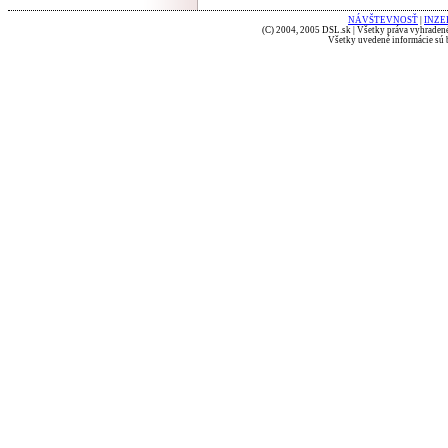
NÁVŠTEVNOSŤ
|
INZE
(C) 2004, 2005 DSL.sk | Všetky práva vyhradené
Všetky uvedené informácie sú b