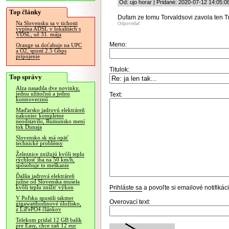
Od: ujo horar | Pridané: 2020-07-12 14:05:0
Top články
Dufam ze tomu Torvaldsovi zavola ten T
Na Slovensku sa v tichosti
Odpovedať
vypína ADSL v lokalitách s
VDSL, už 31. mája
Meno:
Orange sa doťahuje na UPC
a O2, spustí 2.5 Gbps
pripojenie
Titulok:
Top správy
Alza nasadila dve novinky,
jednu užitočnú a jednu
Text:
kontroverznú
Maďarsko jadrovú elektráreň
nakoniec kompletne
neodstavilo, Rumunsko mení
tok Dunaja
Slovensko.sk má opäť
technické problémy
Železnice znižujú kvôli teplu
rýchlosť iba na 50 km/h,
spôsobuje to meškanie
Ďalšia jadrová elektráreň
južne od Slovenska musela
Prihláste sa
a povoľte si emailové notifiká
kvôli teplu znížiť výkon
V Poľsku spustili takmer
Overovací text:
gigawatthodinové úložisko,
z LiFePO4 článkov
Telekom pridal 12 GB balík
pre Easy, chce zaň 12 eur