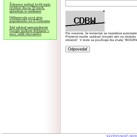
Železnice znižujú kvôli teplu
rýchlosť iba na 50 km/h,
spôsobuje to meškanie
Odštartovala nová séria
populárneho sci-fi Futurama
Súd zakázal samojazdiacim
Google taxíkom dobíjanie v
Pre overenie, že komentár sa nepridáva automatizov
noci, rušili obyvateľov
Písmená musíte zadávať rovnako ako na obrázku veľk
obrázok". V texte sa používajú iba znaky "BC
NÁVŠTEVNOSŤ
|
INZE