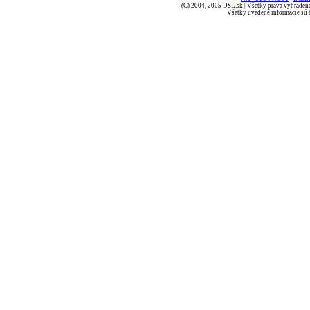
(C) 2004, 2005 DSL.sk | Všetky práva vyhradené
Všetky uvedené informácie sú b