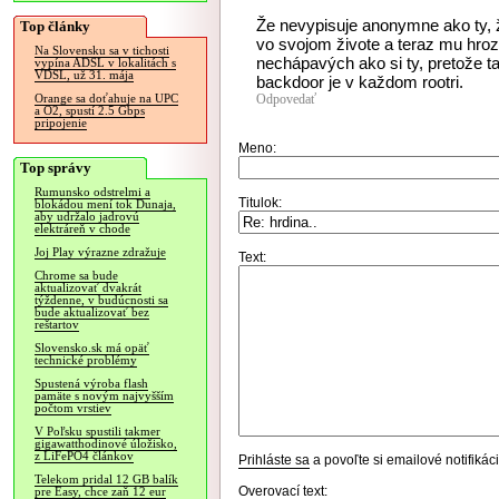
Že nevypisuje anonymne ako ty, ž
Top články
vo svojom živote a teraz mu hrozí 
Na Slovensku sa v tichosti
nechápavých ako si ty, pretože ta
vypína ADSL v lokalitách s
VDSL, už 31. mája
backdoor je v každom rootri.
Odpovedať
Orange sa doťahuje na UPC
a O2, spustí 2.5 Gbps
pripojenie
Meno:
Top správy
Rumunsko odstrelmi a
Titulok:
blokádou mení tok Dunaja,
aby udržalo jadrovú
elektráreň v chode
Joj Play výrazne zdražuje
Text:
Chrome sa bude
aktualizovať dvakrát
týždenne, v budúcnosti sa
bude aktualizovať bez
reštartov
Slovensko.sk má opäť
technické problémy
Spustená výroba flash
pamäte s novým najvyšším
počtom vrstiev
V Poľsku spustili takmer
gigawatthodinové úložisko,
z LiFePO4 článkov
Prihláste sa
a povoľte si emailové notifiká
Telekom pridal 12 GB balík
Overovací text:
pre Easy, chce zaň 12 eur