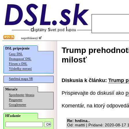
neprihlásený
Trump prehodnotí
DSL pripojenie
Ceny DSL
milosť
Dostupnosť DSL
Fórum o DSL
Výsledky meraní
Satelitná mapa SR
Diskusia k článku:
Trump p
Merače
Prispievajte do diskusií ako
p
Speedmeter
Merania
Pingmeter
Komentár, na ktorý odpovedá
Googlemeter
Hľadanie
Re: hrdina..
Od: mattti | Pridané: 2020-08-17 