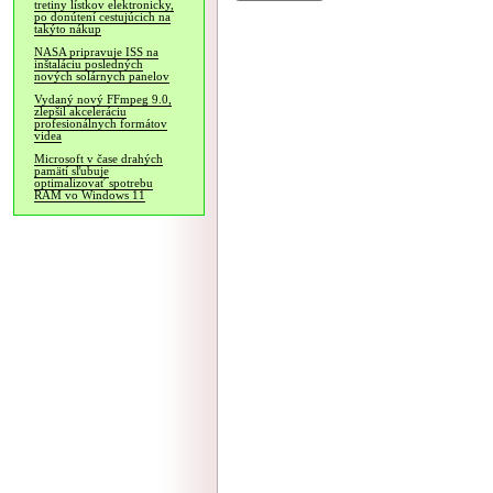
tretiny lístkov elektronicky,
po donútení cestujúcich na
takýto nákup
NASA pripravuje ISS na
inštaláciu posledných
nových solárnych panelov
Vydaný nový FFmpeg 9.0,
zlepšil akceleráciu
profesionálnych formátov
videa
Microsoft v čase drahých
pamätí sľubuje
optimalizovať spotrebu
RAM vo Windows 11