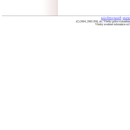
NÁVŠTEVNOSŤ
|
INZE
(C) 2004, 2005 DSL.sk | Všetky práva vyhradené
Všetky uvedené informácie sú b