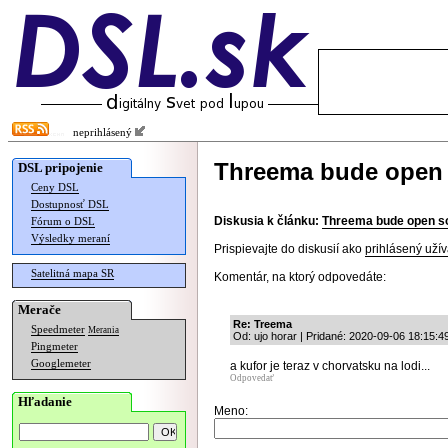
neprihlásený
Threema bude open
DSL pripojenie
Ceny DSL
Dostupnosť DSL
Diskusia k článku:
Threema bude open s
Fórum o DSL
Výsledky meraní
Prispievajte do diskusií ako
prihlásený užív
Satelitná mapa SR
Komentár, na ktorý odpovedáte:
Merače
Re: Treema
Speedmeter
Merania
Od: ujo horar | Pridané: 2020-09-06 18:15:4
Pingmeter
Googlemeter
a kufor je teraz v chorvatsku na lodi...
Odpovedať
Hľadanie
Meno: