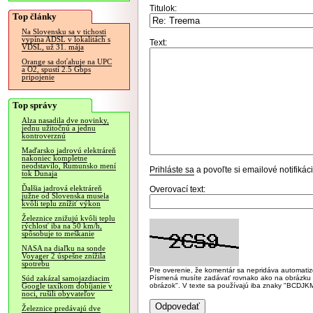
Titulok:
Top články
Na Slovensku sa v tichosti
vypína ADSL v lokalitách s
Text:
VDSL, už 31. mája
Orange sa doťahuje na UPC
a O2, spustí 2.5 Gbps
pripojenie
Top správy
Alza nasadila dve novinky,
jednu užitočnú a jednu
kontroverznú
Maďarsko jadrovú elektráreň
nakoniec kompletne
neodstavilo, Rumunsko mení
Prihláste sa
a povoľte si emailové notifiká
tok Dunaja
Ďalšia jadrová elektráreň
Overovací text:
južne od Slovenska musela
kvôli teplu znížiť výkon
Železnice znižujú kvôli teplu
rýchlosť iba na 50 km/h,
spôsobuje to meškanie
NASA na diaľku na sonde
Voyager 2 úspešne znížila
spotrebu
Pre overenie, že komentár sa nepridáva automatizov
Písmená musíte zadávať rovnako ako na obrázku veľk
Súd zakázal samojazdiacim
obrázok". V texte sa používajú iba znaky "BC
Google taxíkom dobíjanie v
noci, rušili obyvateľov
Železnice predávajú dve