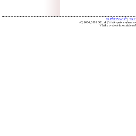
NÁVŠTEVNOSŤ
|
INZE
(C) 2004, 2005 DSL.sk | Všetky práva vyhradené
Všetky uvedené informácie sú b