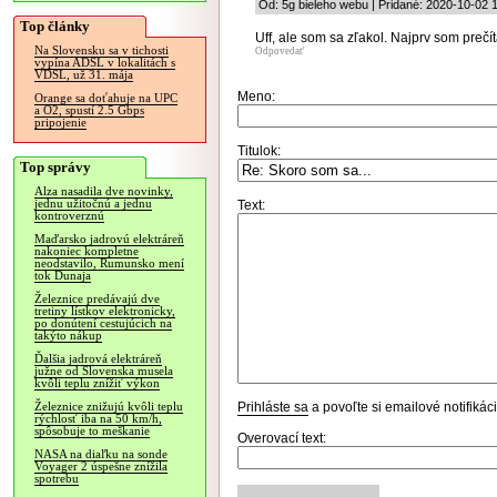
Od: 5g bieleho webu | Pridané: 2020-10-02 
Top články
Uff, ale som sa zľakol. Najprv som prečít
Na Slovensku sa v tichosti
Odpovedať
vypína ADSL v lokalitách s
VDSL, už 31. mája
Meno:
Orange sa doťahuje na UPC
a O2, spustí 2.5 Gbps
pripojenie
Titulok:
Top správy
Alza nasadila dve novinky,
jednu užitočnú a jednu
Text:
kontroverznú
Maďarsko jadrovú elektráreň
nakoniec kompletne
neodstavilo, Rumunsko mení
tok Dunaja
Železnice predávajú dve
tretiny lístkov elektronicky,
po donútení cestujúcich na
takýto nákup
Ďalšia jadrová elektráreň
južne od Slovenska musela
kvôli teplu znížiť výkon
Prihláste sa
a povoľte si emailové notifiká
Železnice znižujú kvôli teplu
rýchlosť iba na 50 km/h,
spôsobuje to meškanie
Overovací text:
NASA na diaľku na sonde
Voyager 2 úspešne znížila
spotrebu