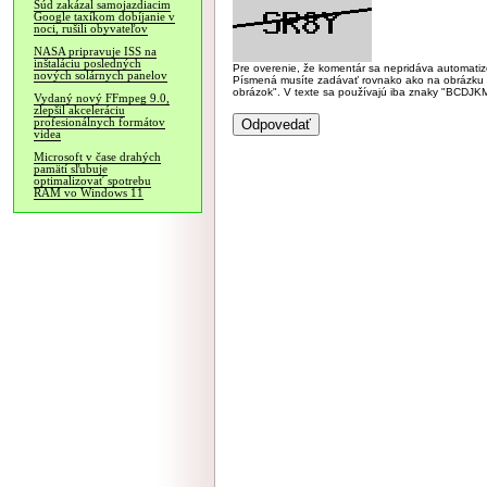
Súd zakázal samojazdiacim
Google taxíkom dobíjanie v
noci, rušili obyvateľov
NASA pripravuje ISS na
inštaláciu posledných
Pre overenie, že komentár sa nepridáva automatizov
nových solárnych panelov
Písmená musíte zadávať rovnako ako na obrázku veľk
obrázok". V texte sa používajú iba znaky "BC
Vydaný nový FFmpeg 9.0,
zlepšil akceleráciu
profesionálnych formátov
videa
Microsoft v čase drahých
pamätí sľubuje
optimalizovať spotrebu
RAM vo Windows 11