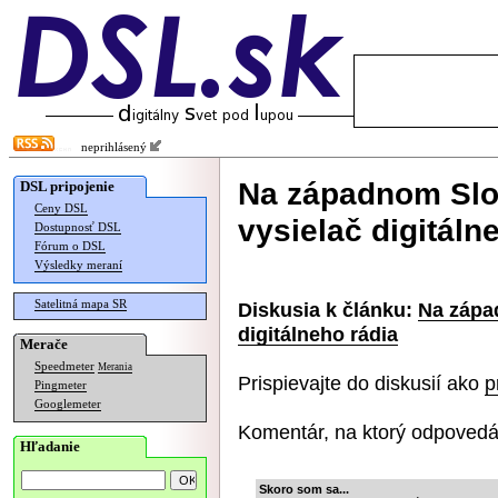
neprihlásený
Na západnom Slo
DSL pripojenie
Ceny DSL
vysielač digitáln
Dostupnosť DSL
Fórum o DSL
Výsledky meraní
Satelitná mapa SR
Diskusia k článku:
Na zápa
digitálneho rádia
Merače
Speedmeter
Merania
Prispievajte do diskusií ako
p
Pingmeter
Googlemeter
Komentár, na ktorý odpovedá
Hľadanie
Skoro som sa...