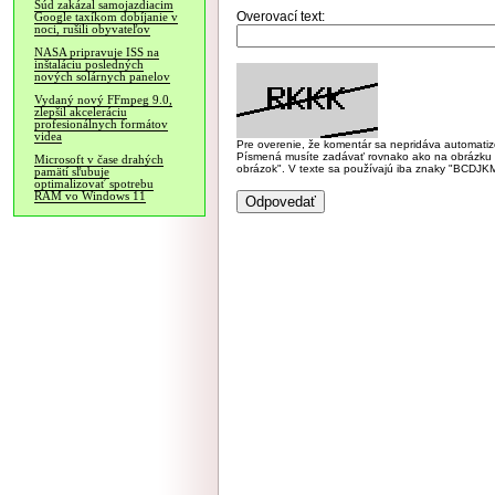
Súd zakázal samojazdiacim
Overovací text:
Google taxíkom dobíjanie v
noci, rušili obyvateľov
NASA pripravuje ISS na
inštaláciu posledných
nových solárnych panelov
Vydaný nový FFmpeg 9.0,
zlepšil akceleráciu
profesionálnych formátov
videa
Pre overenie, že komentár sa nepridáva automatizov
Písmená musíte zadávať rovnako ako na obrázku veľk
Microsoft v čase drahých
obrázok". V texte sa používajú iba znaky "BC
pamätí sľubuje
optimalizovať spotrebu
RAM vo Windows 11