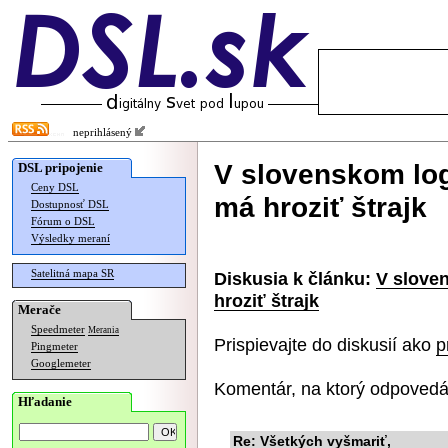
neprihlásený
V slovenskom lo
DSL pripojenie
Ceny DSL
má hroziť štrajk
Dostupnosť DSL
Fórum o DSL
Výsledky meraní
Satelitná mapa SR
Diskusia k článku:
V slove
hroziť štrajk
Merače
Speedmeter
Merania
Prispievajte do diskusií ako
p
Pingmeter
Googlemeter
Komentár, na ktorý odpovedá
Hľadanie
Re: Všetkých vyšmariť,