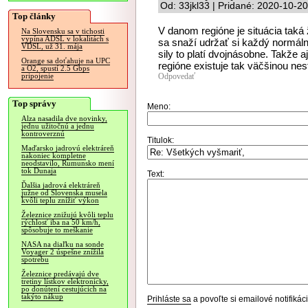
Od: 33jkl33 | Pridané: 2020-10-2
Top články
V danom regióne je situácia taká
Na Slovensku sa v tichosti
vypína ADSL v lokalitách s
sa snaží udržať si každý normáln
VDSL, už 31. mája
sily to platí dvojnásobne. Takže 
Orange sa doťahuje na UPC
regióne existuje tak väčšinou nest
a O2, spustí 2.5 Gbps
Odpovedať
pripojenie
Top správy
Meno:
Alza nasadila dve novinky,
jednu užitočnú a jednu
kontroverznú
Titulok:
Maďarsko jadrovú elektráreň
nakoniec kompletne
neodstavilo, Rumunsko mení
tok Dunaja
Text:
Ďalšia jadrová elektráreň
južne od Slovenska musela
kvôli teplu znížiť výkon
Železnice znižujú kvôli teplu
rýchlosť iba na 50 km/h,
spôsobuje to meškanie
NASA na diaľku na sonde
Voyager 2 úspešne znížila
spotrebu
Železnice predávajú dve
tretiny lístkov elektronicky,
po donútení cestujúcich na
takýto nákup
Prihláste sa
a povoľte si emailové notifiká