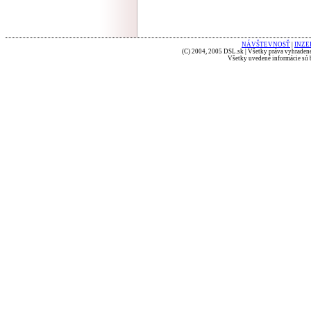
NÁVŠTEVNOSŤ
|
INZE
(C) 2004, 2005 DSL.sk | Všetky práva vyhradené
Všetky uvedené informácie sú b