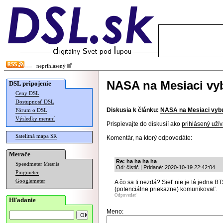
neprihlásený
NASA na Mesiaci vy
DSL pripojenie
Ceny DSL
Dostupnosť DSL
Diskusia k článku:
NASA na Mesiaci vybu
Fórum o DSL
Výsledky meraní
Prispievajte do diskusií ako
prihlásený užív
Satelitná mapa SR
Komentár, na ktorý odpovedáte:
Merače
Re: ha ha ha ha
Speedmeter
Merania
Od: čistič | Pridané: 2020-10-19 22:42:04
Pingmeter
Googlemeter
A čo sa ti nezdá? Sieť nie je tá jedna BT
(potenciálne priekazne) komunikovať.
Odpovedať
Hľadanie
Meno: