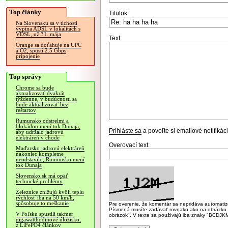
Top články
Titulok:
Na Slovensku sa v tichosti
vypína ADSL v lokalitách s
VDSL, už 31. mája
Text:
Orange sa doťahuje na UPC
a O2, spustí 2.5 Gbps
pripojenie
Top správy
Chrome sa bude
aktualizovať dvakrát
týždenne, v budúcnosti sa
bude aktualizovať bez
reštartov
Rumunsko odstrelmi a
blokádou mení tok Dunaja,
Prihláste sa
a povoľte si emailové notifiká
aby udržalo jadrovú
elektráreň v chode
Overovací text:
Maďarsko jadrovú elektráreň
nakoniec kompletne
neodstavilo, Rumunsko mení
tok Dunaja
Slovensko.sk má opäť
technické problémy
Železnice znižujú kvôli teplu
rýchlosť iba na 50 km/h,
spôsobuje to meškanie
Pre overenie, že komentár sa nepridáva automatizov
Písmená musíte zadávať rovnako ako na obrázku veľk
V Poľsku spustili takmer
obrázok". V texte sa používajú iba znaky "BC
gigawatthodinové úložisko,
z LiFePO4 článkov