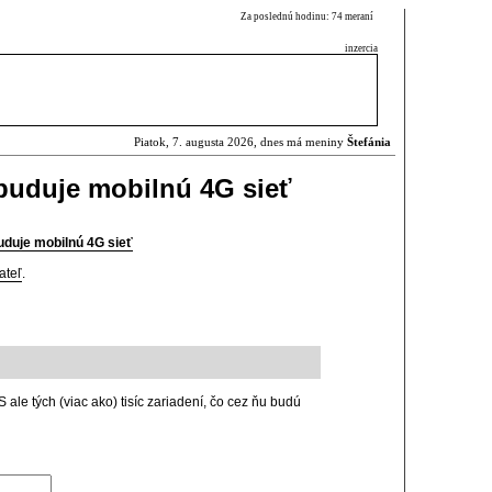
Za poslednú hodinu: 74 meraní
inzercia
Piatok, 7. augusta 2026, dnes má meniny
Štefánia
buduje mobilnú 4G sieť
duje mobilnú 4G sieť
ateľ
.
S ale tých (viac ako) tisíc zariadení, čo cez ňu budú