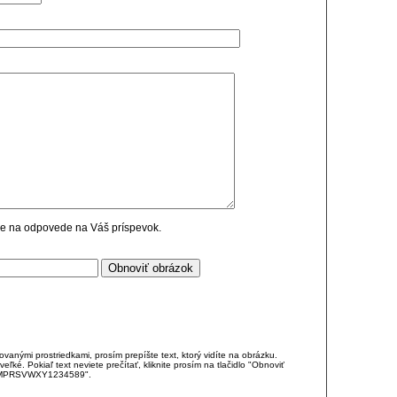
cie na odpovede na Váš príspevok.
anými prostriedkami, prosím prepíšte text, ktorý vidíte na obrázku.
é. Pokiaľ text neviete prečítať, kliknite prosím na tlačidlo "Obnoviť
DJKMPRSVWXY1234589".