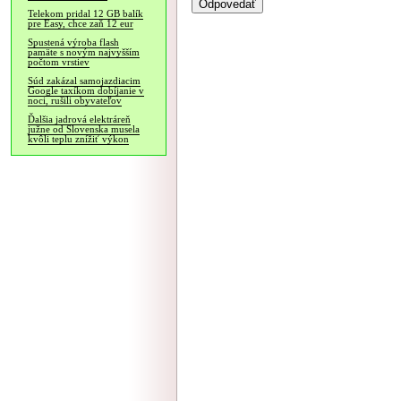
Telekom pridal 12 GB balík
pre Easy, chce zaň 12 eur
Spustená výroba flash
pamäte s novým najvyšším
počtom vrstiev
Súd zakázal samojazdiacim
Google taxíkom dobíjanie v
noci, rušili obyvateľov
Ďalšia jadrová elektráreň
južne od Slovenska musela
kvôli teplu znížiť výkon