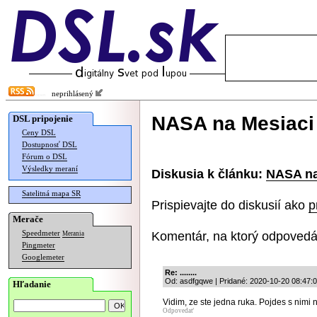
neprihlásený
NASA na Mesiaci
DSL pripojenie
Ceny DSL
Dostupnosť DSL
Fórum o DSL
Výsledky meraní
Diskusia k článku:
NASA na
Satelitná mapa SR
Prispievajte do diskusií ako
p
Merače
Komentár, na ktorý odpovedá
Speedmeter
Merania
Pingmeter
Googlemeter
Re: ........
Od: asdfgqwe | Pridané: 2020-10-20 08:47:
Hľadanie
Vidim, ze ste jedna ruka. Pojdes s nimi 
Odpovedať