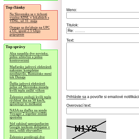
Top články
Meno:
Na Slovensku sa v tichosti
vypína ADSL v lokalitách s
VDSL, už 31. mája
Titulok:
Orange sa doťahuje na UPC
a O2, spustí 2.5 Gbps
pripojenie
Text:
Top správy
Alza nasadila dve novinky,
jednu užitočnú a jednu
kontroverznú
Maďarsko jadrovú elektráreň
nakoniec kompletne
neodstavilo, Rumunsko mení
tok Dunaja
Ďalšia jadrová elektráreň
južne od Slovenska musela
kvôli teplu znížiť výkon
Prihláste sa
a povoľte si emailové notifiká
Železnice znižujú kvôli teplu
rýchlosť iba na 50 km/h,
spôsobuje to meškanie
Overovací text:
NASA na diaľku na sonde
Voyager 2 úspešne znížila
spotrebu
Súd zakázal samojazdiacim
Google taxíkom dobíjanie v
noci, rušili obyvateľov
Železnice predávajú dve