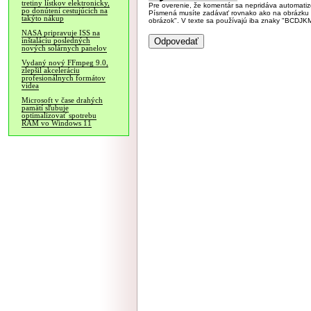
tretiny lístkov elektronicky,
Pre overenie, že komentár sa nepridáva automatizov
po donútení cestujúcich na
Písmená musíte zadávať rovnako ako na obrázku veľk
takýto nákup
obrázok". V texte sa používajú iba znaky "BC
NASA pripravuje ISS na
inštaláciu posledných
nových solárnych panelov
Vydaný nový FFmpeg 9.0,
zlepšil akceleráciu
profesionálnych formátov
videa
Microsoft v čase drahých
pamätí sľubuje
optimalizovať spotrebu
RAM vo Windows 11