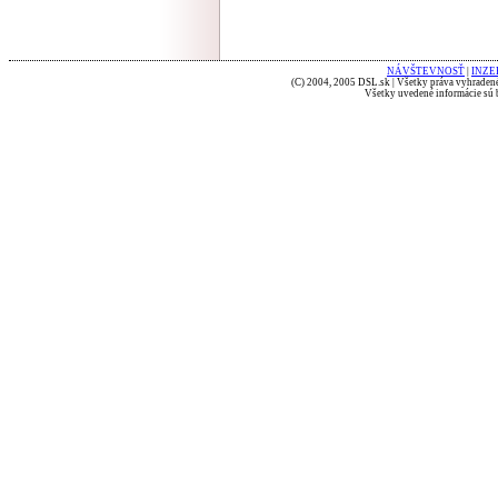
NÁVŠTEVNOSŤ
|
INZE
(C) 2004, 2005 DSL.sk | Všetky práva vyhradené
Všetky uvedené informácie sú b