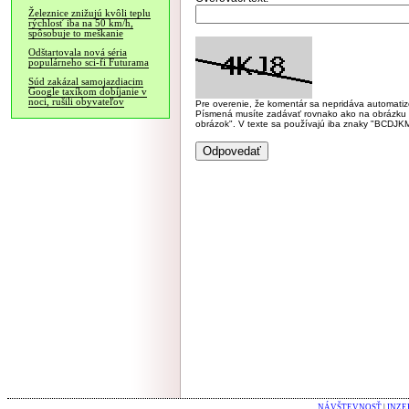
Železnice znižujú kvôli teplu
rýchlosť iba na 50 km/h,
spôsobuje to meškanie
Odštartovala nová séria
populárneho sci-fi Futurama
Súd zakázal samojazdiacim
Google taxíkom dobíjanie v
noci, rušili obyvateľov
Pre overenie, že komentár sa nepridáva automatizov
Písmená musíte zadávať rovnako ako na obrázku veľk
obrázok". V texte sa používajú iba znaky "BC
NÁVŠTEVNOSŤ
|
INZE