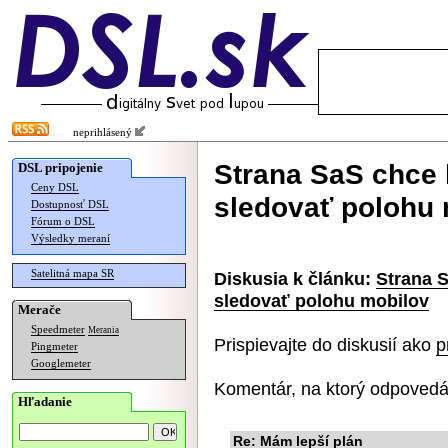
neprihlásený
Strana SaS chce 
DSL pripojenie
Ceny DSL
sledovať polohu 
Dostupnosť DSL
Fórum o DSL
Výsledky meraní
Satelitná mapa SR
Diskusia k článku:
Strana S
sledovať polohu mobilov
Merače
Speedmeter
Merania
Prispievajte do diskusií ako
p
Pingmeter
Googlemeter
Komentár, na ktorý odpovedá
Hľadanie
Re: Mám lepší plán