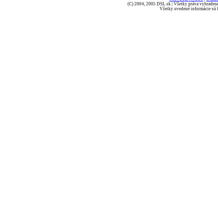
(C) 2004, 2005 DSL.sk | Všetky práva vyhradené
Všetky uvedené informácie sú b