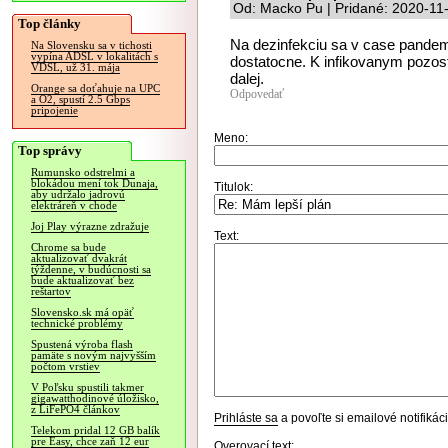
Od: Macko Pu | Pridané: 2020-11
Top články
Na dezinfekciu sa v case pandem
Na Slovensku sa v tichosti
vypína ADSL v lokalitách s
dostatocne. K infikovanym pozos
VDSL, už 31. mája
dalej.
Orange sa doťahuje na UPC
Odpovedať
a O2, spustí 2.5 Gbps
pripojenie
Meno:
Top správy
Rumunsko odstrelmi a
blokádou mení tok Dunaja,
Titulok:
aby udržalo jadrovú
elektráreň v chode
Joj Play výrazne zdražuje
Text:
Chrome sa bude
aktualizovať dvakrát
týždenne, v budúcnosti sa
bude aktualizovať bez
reštartov
Slovensko.sk má opäť
technické problémy
Spustená výroba flash
pamäte s novým najvyšším
počtom vrstiev
V Poľsku spustili takmer
gigawatthodinové úložisko,
z LiFePO4 článkov
Prihláste sa
a povoľte si emailové notifiká
Telekom pridal 12 GB balík
pre Easy, chce zaň 12 eur
Overovací text: