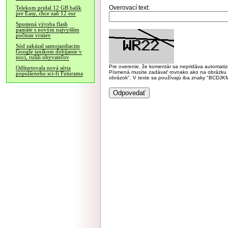
Overovací text:
Telekom pridal 12 GB balík
pre Easy, chce zaň 12 eur
Spustená výroba flash
pamäte s novým najvyšším
počtom vrstiev
Súd zakázal samojazdiacim
Google taxíkom dobíjanie v
noci, rušili obyvateľov
Pre overenie, že komentár sa nepridáva automatizov
Odštartovala nová séria
Písmená musíte zadávať rovnako ako na obrázku veľk
populárneho sci-fi Futurama
obrázok". V texte sa používajú iba znaky "BC