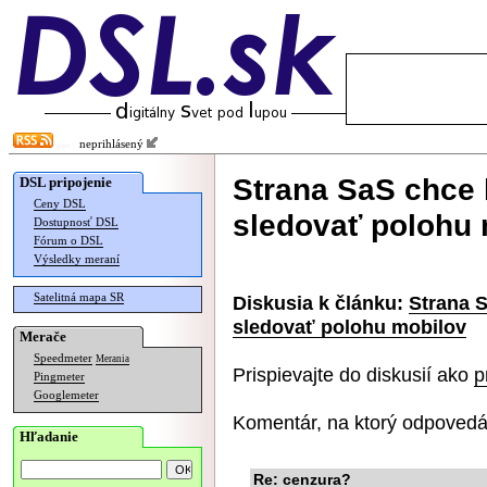
neprihlásený
Strana SaS chce 
DSL pripojenie
Ceny DSL
sledovať polohu 
Dostupnosť DSL
Fórum o DSL
Výsledky meraní
Satelitná mapa SR
Diskusia k článku:
Strana S
sledovať polohu mobilov
Merače
Speedmeter
Merania
Prispievajte do diskusií ako
p
Pingmeter
Googlemeter
Komentár, na ktorý odpovedá
Hľadanie
Re: cenzura?