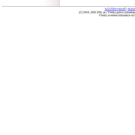
NÁVŠTEVNOSŤ
|
INZE
(C) 2004, 2005 DSL.sk | Všetky práva vyhradené
Všetky uvedené informácie sú b