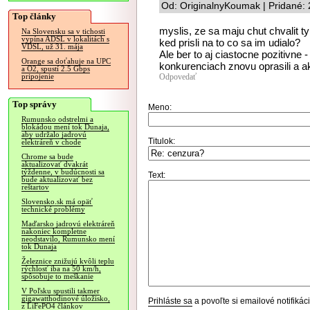
Od: OriginalnyKoumak | Pridané:
Top články
myslis, ze sa maju chut chvalit t
Na Slovensku sa v tichosti
vypína ADSL v lokalitách s
ked prisli na to co sa im udialo?
VDSL, už 31. mája
Ale ber to aj ciastocne pozitivne 
Orange sa doťahuje na UPC
konkurenciach znovu oprasili a ak
a O2, spustí 2.5 Gbps
Odpovedať
pripojenie
Top správy
Meno:
Rumunsko odstrelmi a
blokádou mení tok Dunaja,
aby udržalo jadrovú
Titulok:
elektráreň v chode
Chrome sa bude
aktualizovať dvakrát
týždenne, v budúcnosti sa
Text:
bude aktualizovať bez
reštartov
Slovensko.sk má opäť
technické problémy
Maďarsko jadrovú elektráreň
nakoniec kompletne
neodstavilo, Rumunsko mení
tok Dunaja
Železnice znižujú kvôli teplu
rýchlosť iba na 50 km/h,
spôsobuje to meškanie
V Poľsku spustili takmer
gigawatthodinové úložisko,
Prihláste sa
a povoľte si emailové notifiká
z LiFePO4 článkov