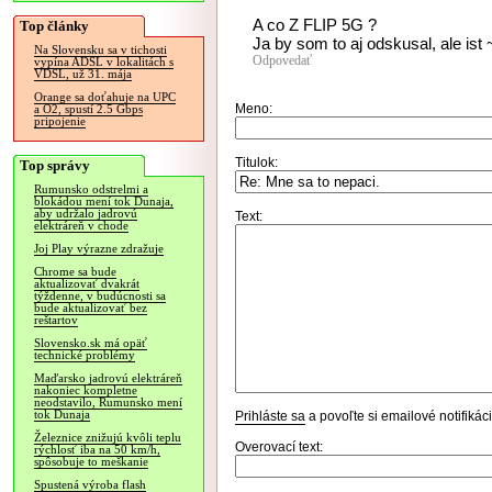
A co Z FLIP 5G ?
Top články
Ja by som to aj odskusal, ale ist
Na Slovensku sa v tichosti
Odpovedať
vypína ADSL v lokalitách s
VDSL, už 31. mája
Orange sa doťahuje na UPC
Meno:
a O2, spustí 2.5 Gbps
pripojenie
Titulok:
Top správy
Rumunsko odstrelmi a
blokádou mení tok Dunaja,
aby udržalo jadrovú
Text:
elektráreň v chode
Joj Play výrazne zdražuje
Chrome sa bude
aktualizovať dvakrát
týždenne, v budúcnosti sa
bude aktualizovať bez
reštartov
Slovensko.sk má opäť
technické problémy
Maďarsko jadrovú elektráreň
nakoniec kompletne
neodstavilo, Rumunsko mení
tok Dunaja
Prihláste sa
a povoľte si emailové notifiká
Železnice znižujú kvôli teplu
Overovací text:
rýchlosť iba na 50 km/h,
spôsobuje to meškanie
Spustená výroba flash