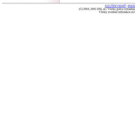
NÁVŠTEVNOSŤ
|
INZE
(C) 2004, 2005 DSL.sk | Všetky práva vyhradené
Všetky uvedené informácie sú b