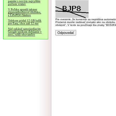
pamäte s novým najvyšším
počtom vrstiev
V Poľsku spustili takmer
gigawatthodinové úložisko,
z LiFePO4 článkov
Pre overenie, že komentár sa nepridáva automatizov
Telekom pridal 12 GB balík
Písmená musíte zadávať rovnako ako na obrázku veľk
pre Easy, chce zaň 12 eur
obrázok". V texte sa používajú iba znaky "BC
Súd zakázal samojazdiacim
Google taxíkom dobíjanie v
noci, rušili obyvateľov