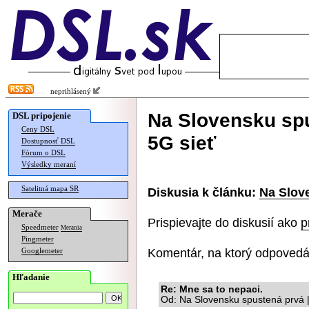
neprihlásený
Na Slovensku spu
DSL pripojenie
Ceny DSL
5G sieť
Dostupnosť DSL
Fórum o DSL
Výsledky meraní
Satelitná mapa SR
Diskusia k článku:
Na Slove
Merače
Prispievajte do diskusií ako
p
Speedmeter
Merania
Pingmeter
Komentár, na ktorý odpovedá
Googlemeter
Hľadanie
Re: Mne sa to nepaci.
Od: Na Slovensku spustená prvá 