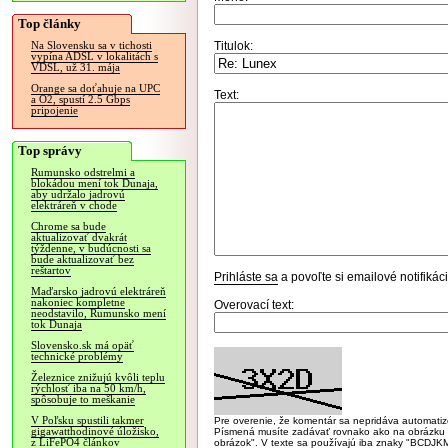
Top články
Titulok:
Na Slovensku sa v tichosti
vypína ADSL v lokalitách s
VDSL, už 31. mája
Orange sa doťahuje na UPC
Text:
a O2, spustí 2.5 Gbps
pripojenie
Top správy
Rumunsko odstrelmi a
blokádou mení tok Dunaja,
aby udržalo jadrovú
elektráreň v chode
Chrome sa bude
aktualizovať dvakrát
týždenne, v budúcnosti sa
bude aktualizovať bez
reštartov
Prihláste sa
a povoľte si emailové notifiká
Maďarsko jadrovú elektráreň
nakoniec kompletne
Overovací text:
neodstavilo, Rumunsko mení
tok Dunaja
Slovensko.sk má opäť
technické problémy
Železnice znižujú kvôli teplu
rýchlosť iba na 50 km/h,
spôsobuje to meškanie
V Poľsku spustili takmer
Pre overenie, že komentár sa nepridáva automatizov
gigawatthodinové úložisko,
Písmená musíte zadávať rovnako ako na obrázku veľk
z LiFePO4 článkov
obrázok". V texte sa používajú iba znaky "BC