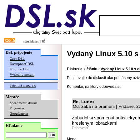
neprihlásený
Vydaný Linux 5.10 
DSL pripojenie
Ceny DSL
Dostupnosť DSL
Diskusia k článku:
Vydaný Linux 5.10 s 
Fórum o DSL
Výsledky meraní
Prispievajte do diskusií ako
prihlásený užív
Satelitná mapa SR
Komentár, na ktorý odpovedáte:
Merače
Re: Lunex
Speedmeter
Merania
Od: zaba na prameni | Pridané: 
Pingmeter
Googlemeter
Zabudol si spomenut autistickych
kreslenymi obrazkami
Hľadanie
Odpovedať
Meno: