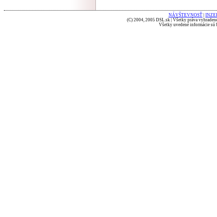
NÁVŠTEVNOSŤ
|
INZE
(C) 2004, 2005 DSL.sk | Všetky práva vyhradené
Všetky uvedené informácie sú b