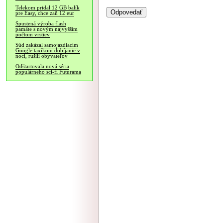
Telekom pridal 12 GB balík
pre Easy, chce zaň 12 eur
Spustená výroba flash
pamäte s novým najvyšším
počtom vrstiev
Súd zakázal samojazdiacim
Google taxíkom dobíjanie v
noci, rušili obyvateľov
Odštartovala nová séria
populárneho sci-fi Futurama