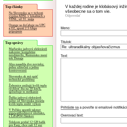
V každej rodine je klobásový inžin
Top články
všeobecne sa o tom vie.
Na Slovensku sa v tichosti
Odpovedať
vypína ADSL v lokalitách s
VDSL, už 31. mája
Orange sa doťahuje na UPC
Meno:
a O2, spustí 2.5 Gbps
pripojenie
Titulok:
Top správy
Maďarsko jadrovú elektráreň
nakoniec kompletne
neodstavilo, Rumunsko mení
Text:
tok Dunaja
Alza nasadila dve novinky,
jednu užitočnú a jednu
kontroverznú
Slovensko.sk má opäť
technické problémy
Železnice znižujú kvôli teplu
rýchlosť iba na 50 km/h,
spôsobuje to meškanie
Ďalšia jadrová elektráreň
južne od Slovenska musela
kvôli teplu znížiť výkon
Prihláste sa
a povoľte si emailové notifiká
V Poľsku spustili takmer
gigawatthodinové úložisko,
Overovací text:
z LiFePO4 článkov
Telekom pridal 12 GB balík
pre Easy, chce zaň 12 eur