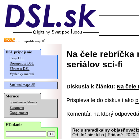
neprihlásený
Na čele rebríčka
DSL pripojenie
Ceny DSL
seriálov sci-fi
Dostupnosť DSL
Fórum o DSL
Výsledky meraní
Satelitná mapa SR
Diskusia k článku:
Na čele 
Merače
Prispievajte do diskusií ako
p
Speedmeter
Merania
Pingmeter
Komentár, na ktorý odpovedá
Googlemeter
Hľadanie
Re: ultraradikalny objasňovač
Od: Inžinier klbs | Pridané: 2020