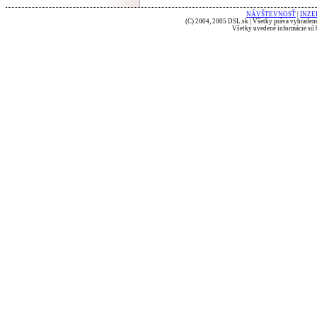
NÁVŠTEVNOSŤ
|
INZE
(C) 2004, 2005 DSL.sk | Všetky práva vyhradené
Všetky uvedené informácie sú b