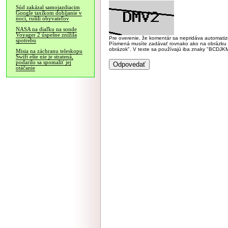
Súd zakázal samojazdiacim
Google taxíkom dobíjanie v
noci, rušili obyvateľov
NASA na diaľku na sonde
Voyager 2 úspešne znížila
Pre overenie, že komentár sa nepridáva automatizov
spotrebu
Písmená musíte zadávať rovnako ako na obrázku veľk
obrázok". V texte sa používajú iba znaky "BC
Misia na záchranu teleskopu
Swift ešte nie je stratená,
podarilo sa spomaliť jej
otáčanie