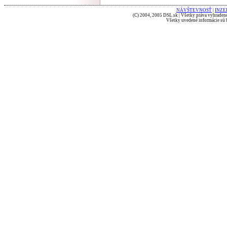
NÁVŠTEVNOSŤ
|
INZE
(C) 2004, 2005 DSL.sk | Všetky práva vyhradené
Všetky uvedené informácie sú b