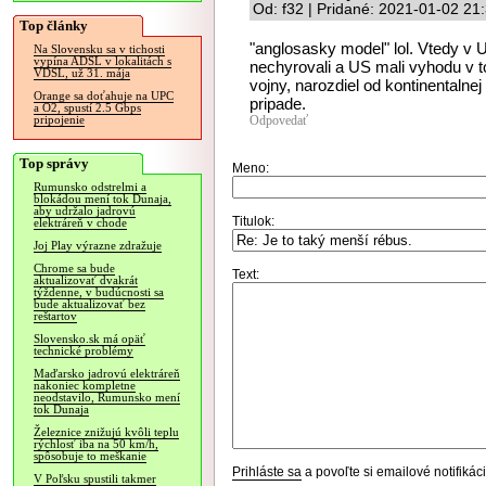
Od: f32 | Pridané: 2021-01-02 21
Top články
"anglosasky model" lol. Vtedy v 
Na Slovensku sa v tichosti
vypína ADSL v lokalitách s
nechyrovali a US mali vyhodu v t
VDSL, už 31. mája
vojny, narozdiel od kontinentalne
Orange sa doťahuje na UPC
pripade.
a O2, spustí 2.5 Gbps
Odpovedať
pripojenie
Top správy
Meno:
Rumunsko odstrelmi a
blokádou mení tok Dunaja,
aby udržalo jadrovú
Titulok:
elektráreň v chode
Joj Play výrazne zdražuje
Chrome sa bude
Text:
aktualizovať dvakrát
týždenne, v budúcnosti sa
bude aktualizovať bez
reštartov
Slovensko.sk má opäť
technické problémy
Maďarsko jadrovú elektráreň
nakoniec kompletne
neodstavilo, Rumunsko mení
tok Dunaja
Železnice znižujú kvôli teplu
rýchlosť iba na 50 km/h,
spôsobuje to meškanie
Prihláste sa
a povoľte si emailové notifiká
V Poľsku spustili takmer