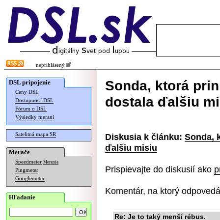
neprihlásený
Sonda, ktorá prin
DSL pripojenie
Ceny DSL
dostala ďalšiu mi
Dostupnosť DSL
Fórum o DSL
Výsledky meraní
Satelitná mapa SR
Diskusia k článku:
Sonda, k
ďalšiu misiu
Merače
Speedmeter
Merania
Prispievajte do diskusií ako
p
Pingmeter
Googlemeter
Komentár, na ktorý odpovedá
Hľadanie
Re: Je to taký menší rébus.