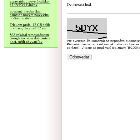
gigawatthodinové úložisko,
Overovací text:
z LiFePO4 článkov
Spustená výroba flash
pamäte s novým najvyšším
počtom vrstiev
Telekom pridal 12 GB balík
pre Easy, chce zaň 12 eur
Súd zakázal samojazdiacim
Google taxíkom dobíjanie v
Pre overenie, že komentár sa nepridáva automatizov
noci, rušili obyvateľov
Písmená musíte zadávať rovnako ako na obrázku veľk
obrázok". V texte sa používajú iba znaky "BC