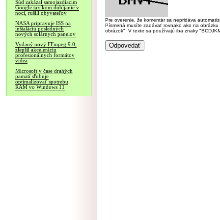
Súd zakázal samojazdiacim
Google taxíkom dobíjanie v
noci, rušili obyvateľov
Pre overenie, že komentár sa nepridáva automatizov
NASA pripravuje ISS na
Písmená musíte zadávať rovnako ako na obrázku veľk
inštaláciu posledných
obrázok". V texte sa používajú iba znaky "BC
nových solárnych panelov
Vydaný nový FFmpeg 9.0,
zlepšil akceleráciu
profesionálnych formátov
videa
Microsoft v čase drahých
pamätí sľubuje
optimalizovať spotrebu
RAM vo Windows 11