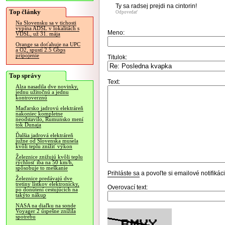
Ty sa radsej prejdi na cintorin!
Top články
Odpovedať
Na Slovensku sa v tichosti
vypína ADSL v lokalitách s
Meno:
VDSL, už 31. mája
Orange sa doťahuje na UPC
a O2, spustí 2.5 Gbps
pripojenie
Titulok:
Top správy
Text:
Alza nasadila dve novinky,
jednu užitočnú a jednu
kontroverznú
Maďarsko jadrovú elektráreň
nakoniec kompletne
neodstavilo, Rumunsko mení
tok Dunaja
Ďalšia jadrová elektráreň
južne od Slovenska musela
kvôli teplu znížiť výkon
Železnice znižujú kvôli teplu
rýchlosť iba na 50 km/h,
spôsobuje to meškanie
Prihláste sa
a povoľte si emailové notifiká
Železnice predávajú dve
tretiny lístkov elektronicky,
Overovací text:
po donútení cestujúcich na
takýto nákup
NASA na diaľku na sonde
Voyager 2 úspešne znížila
spotrebu