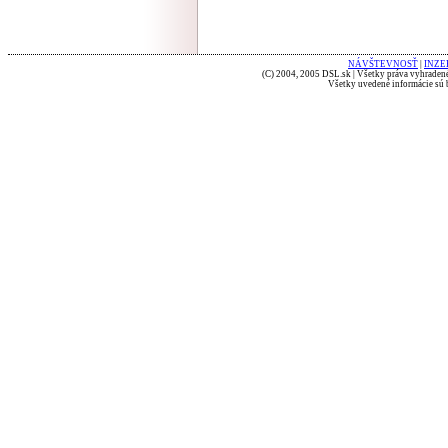
NÁVŠTEVNOSŤ
|
INZE
(C) 2004, 2005 DSL.sk | Všetky práva vyhradené
Všetky uvedené informácie sú b