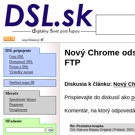
neprihlásený
Nový Chrome odst
DSL pripojenie
Ceny DSL
FTP
Dostupnosť DSL
Fórum o DSL
Výsledky meraní
Satelitná mapa SR
Diskusia k článku:
Nový Ch
Merače
Prispievajte do diskusií ako
p
Speedmeter
Merania
Pingmeter
Komentár, na ktorý odpovedá
Googlemeter
Hľadanie
Re: Posledna kvapka
Od: Hakuna Matata Original | Pridané: 2021