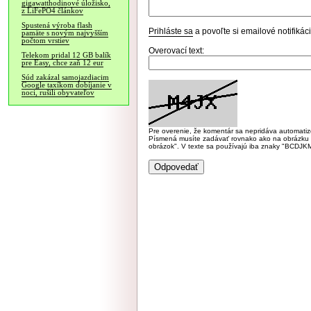
gigawatthodinové úložisko,
z LiFePO4 článkov
Spustená výroba flash
Prihláste sa
a povoľte si emailové notifiká
pamäte s novým najvyšším
počtom vrstiev
Overovací text:
Telekom pridal 12 GB balík
pre Easy, chce zaň 12 eur
Súd zakázal samojazdiacim
Google taxíkom dobíjanie v
noci, rušili obyvateľov
Pre overenie, že komentár sa nepridáva automatizov
Písmená musíte zadávať rovnako ako na obrázku veľk
obrázok". V texte sa používajú iba znaky "BC