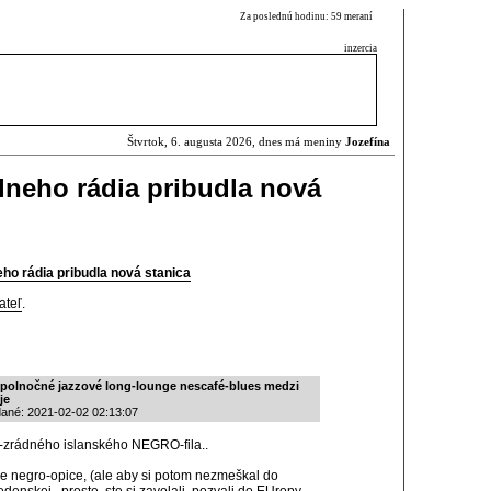
Za poslednú hodinu: 59 meraní
inzercia
Štvrtok, 6. augusta 2026, dnes má meniny
Jozefína
álneho rádia pribudla nová
eho rádia pribudla nová stanica
ateľ
.
opolnočné jazzové long-lounge nescafé-blues medzi
je
dané: 2021-02-02 02:13:07
so-zrádného islanského NEGRO-fila..
úce negro-opice, (ale aby si potom nezmeškal do