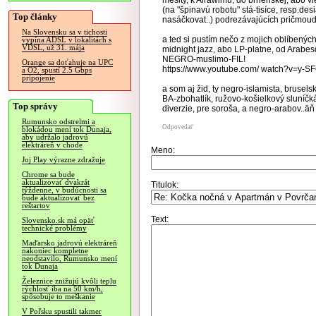
mešity, k Alrawimu, do brnenskej, abo vie
(na "špinavú robotu" stá-tisíce, resp.des
Top články
nasáčkovat..) podrezávajúcích pričmoudl
Na Slovensku sa v tichosti
a ted si pustím nečo z mojich oblíbenýc
vypína ADSL v lokalitách s
VDSL, už 31. mája
midnight jazz, abo LP-platne, od Arabesq
NEGRO-muslimo-FIL!
Orange sa doťahuje na UPC
https://www.youtube.com/ watch?v=y-
a O2, spustí 2.5 Gbps
pripojenie
a som aj žid, ty negro-islamista, brusels
BA-zbohatlík, ružovo-košielkový sluníčkár
Top správy
diverzie, pre soroša, a negro-arabov..äň 
Rumunsko odstrelmi a
Odpovedať
blokádou mení tok Dunaja,
aby udržalo jadrovú
elektráreň v chode
Meno:
Joj Play výrazne zdražuje
Chrome sa bude
aktualizovať dvakrát
Titulok:
týždenne, v budúcnosti sa
bude aktualizovať bez
reštartov
Text:
Slovensko.sk má opäť
technické problémy
Maďarsko jadrovú elektráreň
nakoniec kompletne
neodstavilo, Rumunsko mení
tok Dunaja
Železnice znižujú kvôli teplu
rýchlosť iba na 50 km/h,
spôsobuje to meškanie
V Poľsku spustili takmer