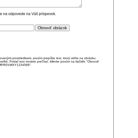
cie na odpovede na Váš príspevok.
anými prostriedkami, prosím prepíšte text, ktorý vidíte na obrázku.
é. Pokiaľ text neviete prečítať, kliknite prosím na tlačidlo "Obnoviť
DJKMPRSVWXY1234589".