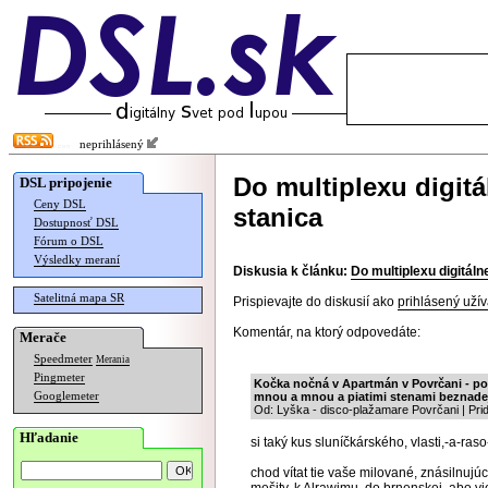
neprihlásený
Do multiplexu digit
DSL pripojenie
Ceny DSL
stanica
Dostupnosť DSL
Fórum o DSL
Výsledky meraní
Diskusia k článku:
Do multiplexu digitáln
Satelitná mapa SR
Prispievajte do diskusií ako
prihlásený užív
Komentár, na ktorý odpovedáte:
Merače
Speedmeter
Merania
Pingmeter
Kočka nočná v Apartmán v Povrčani - p
Googlemeter
mnou a mnou a piatimi stenami beznade
Od: Lyška - disco-plažamare Povrčani | Pri
Hľadanie
si taký kus sluníčkárského, vlasti,-a-ra
chod vítat tie vaše milované, znásilnuj