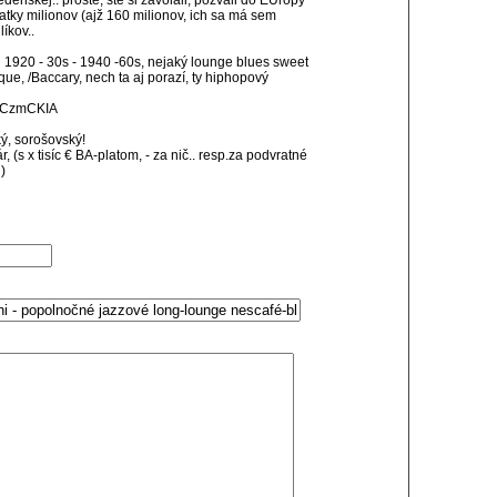
denskej.. proste, ste si zavolali, pozvali do EUropy
iatky milionov (ajž 160 milionov, ich sa má sem
íkov..
h 1920 - 30s - 1940 -60s, nejaký lounge blues sweet
ue, /Baccary, nech ta aj porazí, ty hiphopový
SFCzmCKIA
ký, sorošovský!
, (s x tisíc € BA-platom, - za nič.. resp.za podvratné
)