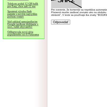
Telekom pridal 12 GB balík
pre Easy, chce zaň 12 eur
Pre overenie, že komentár sa nepridáva automatizov
Spustená výroba flash
Písmená musíte zadávať rovnako ako na obrázku veľk
pamäte s novým najvyšším
obrázok". V texte sa používajú iba znaky "BC
počtom vrstiev
Súd zakázal samojazdiacim
Google taxíkom dobíjanie v
noci, rušili obyvateľov
Odštartovala nová séria
populárneho sci-fi Futurama