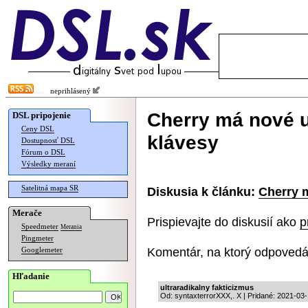
neprihlásený
Cherry má nové u
DSL pripojenie
Ceny DSL
klávesy
Dostupnosť DSL
Fórum o DSL
Výsledky meraní
Satelitná mapa SR
Diskusia k článku:
Cherry 
Merače
Prispievajte do diskusií ako
p
Speedmeter
Merania
Pingmeter
Komentár, na ktorý odpovedá
Googlemeter
Hľadanie
ultraradikalny fakticizmus
Od: syntaxterrorXXX,. X | Pridané: 2021-03