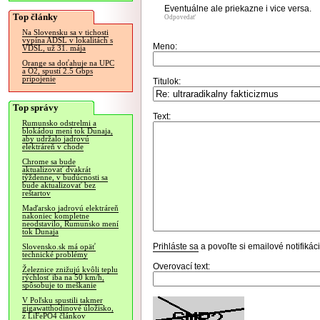
Eventuálne ale priekazne i vice versa.
Top články
Odpovedať
Na Slovensku sa v tichosti
vypína ADSL v lokalitách s
Meno:
VDSL, už 31. mája
Orange sa doťahuje na UPC
a O2, spustí 2.5 Gbps
pripojenie
Titulok:
Top správy
Text:
Rumunsko odstrelmi a
blokádou mení tok Dunaja,
aby udržalo jadrovú
elektráreň v chode
Chrome sa bude
aktualizovať dvakrát
týždenne, v budúcnosti sa
bude aktualizovať bez
reštartov
Maďarsko jadrovú elektráreň
nakoniec kompletne
neodstavilo, Rumunsko mení
tok Dunaja
Prihláste sa
a povoľte si emailové notifiká
Slovensko.sk má opäť
technické problémy
Overovací text:
Železnice znižujú kvôli teplu
rýchlosť iba na 50 km/h,
spôsobuje to meškanie
V Poľsku spustili takmer
gigawatthodinové úložisko,
z LiFePO4 článkov