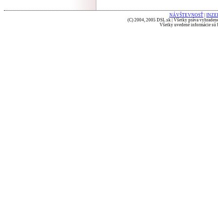
NÁVŠTEVNOSŤ
|
INZE
(C) 2004, 2005 DSL.sk | Všetky práva vyhradené
Všetky uvedené informácie sú b