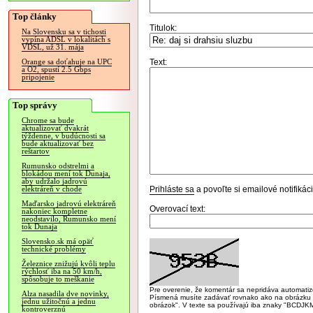
Top články
Titulok:
Na Slovensku sa v tichosti
vypína ADSL v lokalitách s
VDSL, už 31. mája
Text:
Orange sa doťahuje na UPC
a O2, spustí 2.5 Gbps
pripojenie
Top správy
Chrome sa bude
aktualizovať dvakrát
týždenne, v budúcnosti sa
bude aktualizovať bez
reštartov
Rumunsko odstrelmi a
blokádou mení tok Dunaja,
aby udržalo jadrovú
Prihláste sa
a povoľte si emailové notifiká
elektráreň v chode
Maďarsko jadrovú elektráreň
Overovací text:
nakoniec kompletne
neodstavilo, Rumunsko mení
tok Dunaja
Slovensko.sk má opäť
technické problémy
Železnice znižujú kvôli teplu
rýchlosť iba na 50 km/h,
spôsobuje to meškanie
Pre overenie, že komentár sa nepridáva automatizov
Alza nasadila dve novinky,
Písmená musíte zadávať rovnako ako na obrázku veľk
jednu užitočnú a jednu
obrázok". V texte sa používajú iba znaky "BC
kontroverznú