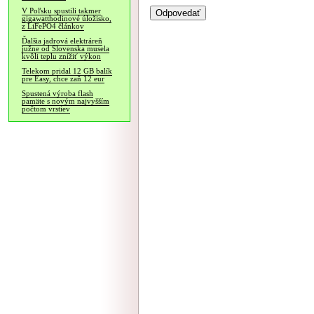
V Poľsku spustili takmer
gigawatthodinové úložisko,
z LiFePO4 článkov
Ďalšia jadrová elektráreň
južne od Slovenska musela
kvôli teplu znížiť výkon
Telekom pridal 12 GB balík
pre Easy, chce zaň 12 eur
Spustená výroba flash
pamäte s novým najvyšším
počtom vrstiev