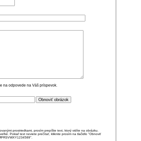
cie na odpovede na Váš príspevok.
anými prostriedkami, prosím prepíšte text, ktorý vidíte na obrázku.
é. Pokiaľ text neviete prečítať, kliknite prosím na tlačidlo "Obnoviť
DJKMPRSVWXY1234589".