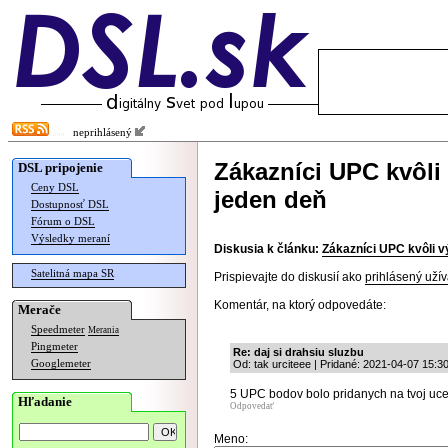
neprihlásený
Zákazníci UPC kvôli
DSL pripojenie
Ceny DSL
jeden deň
Dostupnosť DSL
Fórum o DSL
Výsledky meraní
Diskusia k článku:
Zákazníci UPC kvôli v
Satelitná mapa SR
Prispievajte do diskusií ako
prihlásený užív
Komentár, na ktorý odpovedáte:
Merače
Speedmeter
Merania
Pingmeter
Re: daj si drahsiu sluzbu
Googlemeter
Od: tak urciteee | Pridané: 2021-04-07 15:3
5 UPC bodov bolo pridanych na tvoj uce
Hľadanie
Odpovedať
Meno: