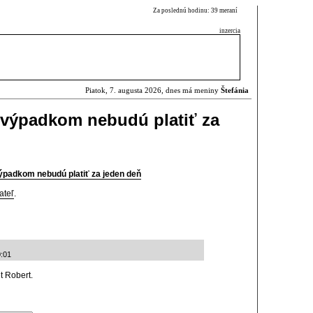
Za poslednú hodinu: 39 meraní
inzercia
Piatok, 7. augusta 2026, dnes má meniny
Štefánia
 výpadkom nebudú platiť za
ýpadkom nebudú platiť za jeden deň
ateľ
.
0:01
t Robert.