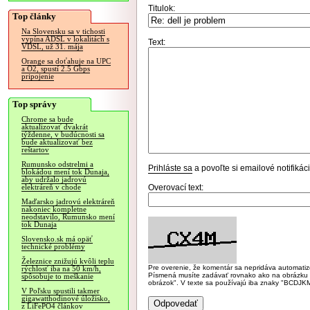
Titulok:
Top články
Na Slovensku sa v tichosti
vypína ADSL v lokalitách s
Text:
VDSL, už 31. mája
Orange sa doťahuje na UPC
a O2, spustí 2.5 Gbps
pripojenie
Top správy
Chrome sa bude
aktualizovať dvakrát
týždenne, v budúcnosti sa
bude aktualizovať bez
reštartov
Rumunsko odstrelmi a
Prihláste sa
a povoľte si emailové notifiká
blokádou mení tok Dunaja,
aby udržalo jadrovú
Overovací text:
elektráreň v chode
Maďarsko jadrovú elektráreň
nakoniec kompletne
neodstavilo, Rumunsko mení
tok Dunaja
Slovensko.sk má opäť
technické problémy
Železnice znižujú kvôli teplu
Pre overenie, že komentár sa nepridáva automatizov
rýchlosť iba na 50 km/h,
Písmená musíte zadávať rovnako ako na obrázku veľk
spôsobuje to meškanie
obrázok". V texte sa používajú iba znaky "BC
V Poľsku spustili takmer
gigawatthodinové úložisko,
z LiFePO4 článkov