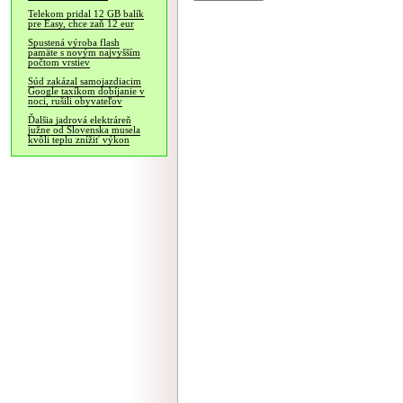
Telekom pridal 12 GB balík
pre Easy, chce zaň 12 eur
Spustená výroba flash
pamäte s novým najvyšším
počtom vrstiev
Súd zakázal samojazdiacim
Google taxíkom dobíjanie v
noci, rušili obyvateľov
Ďalšia jadrová elektráreň
južne od Slovenska musela
kvôli teplu znížiť výkon