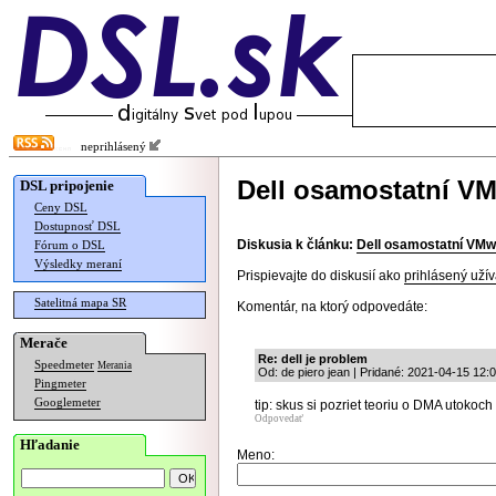
neprihlásený
Dell osamostatní V
DSL pripojenie
Ceny DSL
Dostupnosť DSL
Diskusia k článku:
Dell osamostatní VM
Fórum o DSL
Výsledky meraní
Prispievajte do diskusií ako
prihlásený užív
Satelitná mapa SR
Komentár, na ktorý odpovedáte:
Merače
Re: dell je problem
Speedmeter
Merania
Od: de piero jean | Pridané: 2021-04-15 12:
Pingmeter
Googlemeter
tip: skus si pozriet teoriu o DMA utokoch
Odpovedať
Hľadanie
Meno: