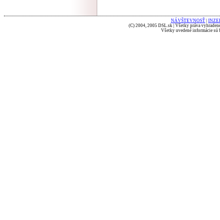
NÁVŠTEVNOSŤ
|
INZE
(C) 2004, 2005 DSL.sk | Všetky práva vyhradené
Všetky uvedené informácie sú b