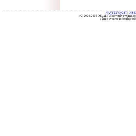
NÁVŠTEVNOSŤ
|
INZE
(C) 2004, 2005 DSL.sk | Všetky práva vyhradené
Všetky uvedené informácie sú b