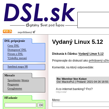
neprihlásený
Vydaný Linux 5.12
DSL pripojenie
Ceny DSL
Dostupnosť DSL
Diskusia k článku:
Vydaný Linux 5.12
Fórum o DSL
Výsledky meraní
Prispievajte do diskusií ako
prihlásený užív
Satelitná mapa SR
Komentár, na ktorý odpovedáte:
Merače
Re: Wernher Von Kokot
Speedmeter
Merania
Od: MackoPu1 | Pridané: 2021-04-26 18:55
Pingmeter
Googlemeter
A co internet banking? Frci?
Odpovedať
Hľadanie
Meno: