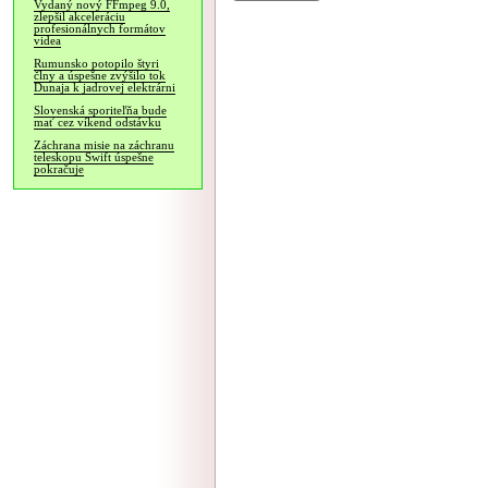
Vydaný nový FFmpeg 9.0,
zlepšil akceleráciu
profesionálnych formátov
videa
Rumunsko potopilo štyri
člny a úspešne zvýšilo tok
Dunaja k jadrovej elektrárni
Slovenská sporiteľňa bude
mať cez víkend odstávku
Záchrana misie na záchranu
teleskopu Swift úspešne
pokračuje