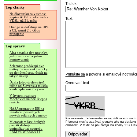
Titulok:
Top články
Na Slovensku sa v tichosti
vypína ADSL v lokalitách s
Text:
VDSL, už 31. mája
Orange sa doťahuje na UPC
a O2, spustí 2.5 Gbps
pripojenie
Top správy
Alza nasadila dve novinky,
jednu užitočnú a jednu
kontroverznú
Železnice predávajú dve
tretiny lístkov elektronicky,
po donútení cestujúcich na
Prihláste sa
a povoľte si emailové notifiká
takýto nákup
Ďalšia jadrová elektráreň
Overovací text:
južne od Slovenska musela
kvôli teplu znížiť výkon
V štvrtom reaktore
Mochoviec už beží štiepna
reakcia
NASA pripravuje ISS na
inštaláciu posledných
nových solárnych panelov
Pre overenie, že komentár sa nepridáva automatizov
Písmená musíte zadávať rovnako ako na obrázku veľk
Microsoft v čase drahých
obrázok". V texte sa používajú iba znaky "BC
pamätí sľubuje
optimalizovať spotrebu
RAM vo Windows 11