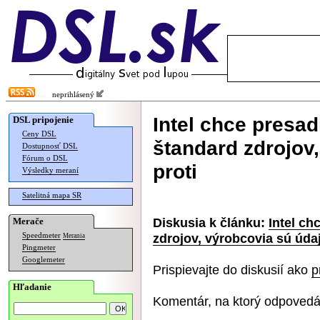
neprihlásený
Intel chce presad
DSL pripojenie
Ceny DSL
štandard zdrojov
Dostupnosť DSL
Fórum o DSL
proti
Výsledky meraní
Satelitná mapa SR
Diskusia k článku:
Intel ch
Merače
zdrojov, výrobcovia sú údaj
Speedmeter
Merania
Pingmeter
Googlemeter
Prispievajte do diskusií ako
p
Hľadanie
Komentár, na ktorý odpovedá