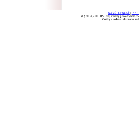
NÁVŠTEVNOSŤ
|
INZE
(C) 2004, 2005 DSL.sk | Všetky práva vyhradené
Všetky uvedené informácie sú b