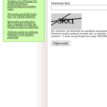
Vydaný nový FFmpeg 9.0,
Overovací text:
zlepšil akceleráciu
profesionálnych formátov
videa
Slovenská sporiteľňa bude
mať cez víkend odstávku
Rumunsko potopilo štyri
člny a úspešne zvýšilo tok
Dunaja k jadrovej elektrárni
Pre overenie, že komentár sa nepridáva automatizov
Záchrana misie na záchranu
Písmená musíte zadávať rovnako ako na obrázku veľk
teleskopu Swift úspešne
obrázok". V texte sa používajú iba znaky "BC
pokračuje