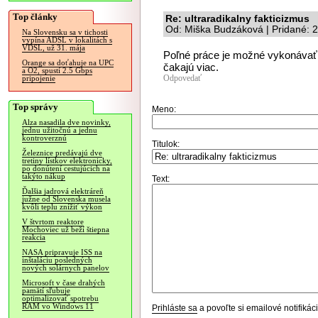
Top články
Re: ultraradikalny fakticizmus
Od: Miška Budzáková | Pridané: 
Na Slovensku sa v tichosti
vypína ADSL v lokalitách s
VDSL, už 31. mája
Poľné práce je možné vykonávať 
Orange sa doťahuje na UPC
čakajú viac.
a O2, spustí 2.5 Gbps
Odpovedať
pripojenie
Top správy
Meno:
Alza nasadila dve novinky,
jednu užitočnú a jednu
kontroverznú
Titulok:
Železnice predávajú dve
tretiny lístkov elektronicky,
po donútení cestujúcich na
takýto nákup
Text:
Ďalšia jadrová elektráreň
južne od Slovenska musela
kvôli teplu znížiť výkon
V štvrtom reaktore
Mochoviec už beží štiepna
reakcia
NASA pripravuje ISS na
inštaláciu posledných
nových solárnych panelov
Microsoft v čase drahých
pamätí sľubuje
optimalizovať spotrebu
RAM vo Windows 11
Prihláste sa
a povoľte si emailové notifiká