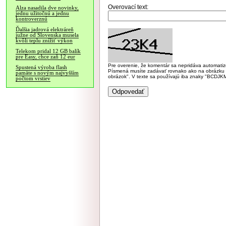
Overovací text:
Alza nasadila dve novinky,
jednu užitočnú a jednu
kontroverznú
Ďalšia jadrová elektráreň
južne od Slovenska musela
kvôli teplu znížiť výkon
Telekom pridal 12 GB balík
pre Easy, chce zaň 12 eur
Pre overenie, že komentár sa nepridáva automatizov
Spustená výroba flash
Písmená musíte zadávať rovnako ako na obrázku veľk
pamäte s novým najvyšším
obrázok". V texte sa používajú iba znaky "BC
počtom vrstiev