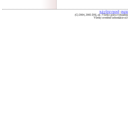
NÁVŠTEVNOSŤ
|
INZE
(C) 2004, 2005 DSL.sk | Všetky práva vyhradené
Všetky uvedené informácie sú b