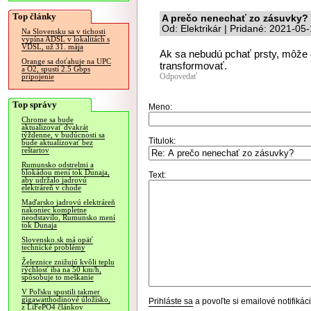
Top články
A prečo nenechať zo zásuvky?
Od: Elektrikár | Pridané: 2021-05
Na Slovensku sa v tichosti
vypína ADSL v lokalitách s
VDSL, už 31. mája
Ak sa nebudú pchať prsty, môže 
Orange sa doťahuje na UPC
transformovať.
a O2, spustí 2.5 Gbps
Odpovedať
pripojenie
Top správy
Meno:
Chrome sa bude
aktualizovať dvakrát
týždenne, v budúcnosti sa
Titulok:
bude aktualizovať bez
reštartov
Rumunsko odstrelmi a
blokádou mení tok Dunaja,
Text:
aby udržalo jadrovú
elektráreň v chode
Maďarsko jadrovú elektráreň
nakoniec kompletne
neodstavilo, Rumunsko mení
tok Dunaja
Slovensko.sk má opäť
technické problémy
Železnice znižujú kvôli teplu
rýchlosť iba na 50 km/h,
spôsobuje to meškanie
V Poľsku spustili takmer
gigawatthodinové úložisko,
Prihláste sa
a povoľte si emailové notifiká
z LiFePO4 článkov