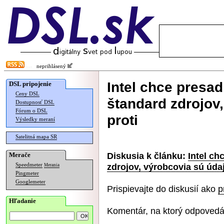
neprihlásený
Intel chce presad
DSL pripojenie
Ceny DSL
štandard zdrojov
Dostupnosť DSL
Fórum o DSL
proti
Výsledky meraní
Satelitná mapa SR
Diskusia k článku:
Intel ch
Merače
zdrojov, výrobcovia sú údaj
Speedmeter
Merania
Pingmeter
Googlemeter
Prispievajte do diskusií ako
p
Hľadanie
Komentár, na ktorý odpovedá